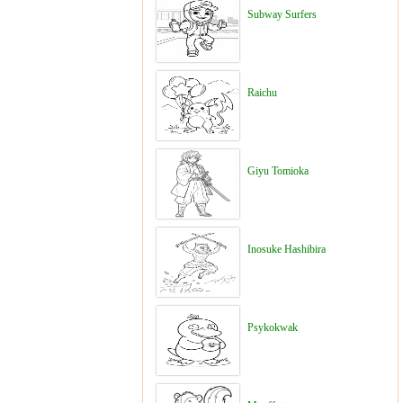
Subway Surfers
Raichu
Giyu Tomioka
Inosuke Hashibira
Psykokwak