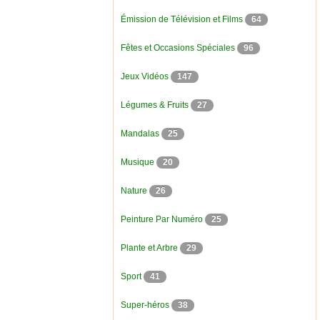
Émission de Télévision et Films
64
Fêtes et Occasions Spéciales
96
Jeux Vidéos
147
Légumes & Fruits
27
Mandalas
25
Musique
20
Nature
26
Peinture Par Numéro
25
Plante et Arbre
29
Sport
41
Super-héros
38