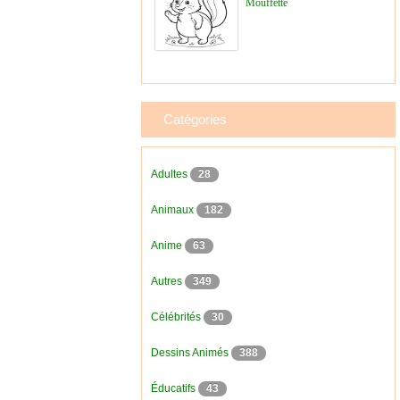
Mouffette
Catégories
Adultes
28
Animaux
182
Anime
63
Autres
349
Célébrités
30
Dessins Animés
388
Éducatifs
43