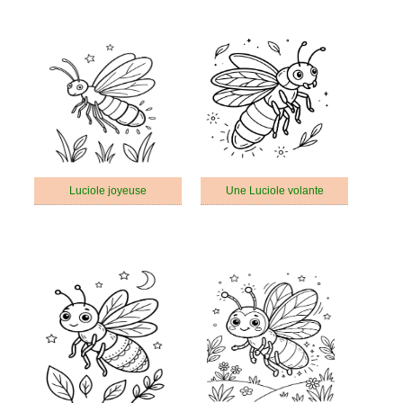
Luciole joyeuse
Une Luciole volante