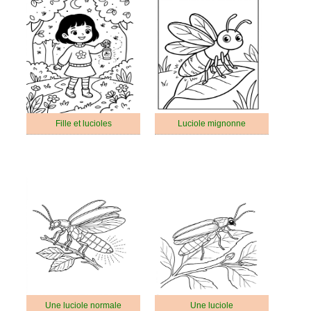
Fille et lucioles
Luciole mignonne
Une luciole normale
Une luciole