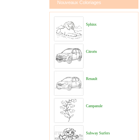
Nouveaux Coloriages
Sphinx
Citroën
Renault
Campanule
Subway Surfers