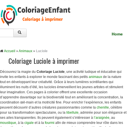
Home
Accueil
»
Animaux
»
Luciole
Coloriage Luciole à imprimer
Découvrez la magie du
Coloriage Luciole
, une activité ludique et éducative qui
invite les enfants à explorer le monde fascinant des petits
animaux
de la nature
tout en développant leur créativité. Grâce à leurs lumières scintillantes qui
illuminent les nuits d’été, les lucioles émerveillent les jeunes artistes et stimulent
leur imagination. Ces pages à colorier offrent une excellente occasion
d’apprendre davantage sur la biodiversité tout en améliorant la concentration, la
coordination œil-main et la motricité fine. Pour enrichir l’expérience, les enfants
peuvent découvrir d’autres créatures passionnantes comme la
chenille
, célèbre
pour sa transformation spectaculaire, ou la
libellule
, admirée pour son élégance et
ses ailes transparentes. Ils peuvent également s’intéresser à
l’araignée
, au
moustique
, à la
cigale
et à la
fourmi
afin de mieux comprendre leur rôle dans les