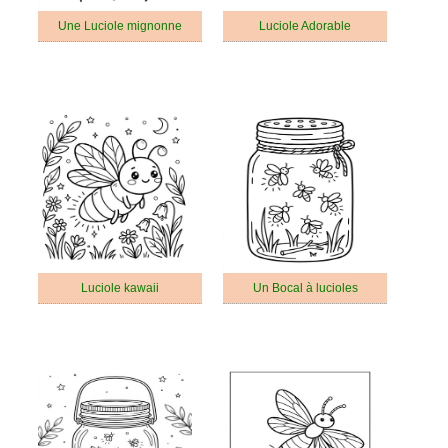
Une Luciole mignonne
Luciole Adorable
Luciole kawaii
Un Bocal à lucioles