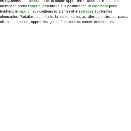
écosystèmes. Les amoureux de la nature apprécieront aussi les illustrations
mettant en scène
l’abeille
, essentielle à la pollinisation, la
coccinelle
porte-
bonheur, le
papillon
aux couleurs éclatantes et le
scarabée
aux formes
étonnantes. Parfaites pour l’école, la maison ou les activités de loisirs, ces pages
allient amusement, apprentissage et découverte du monde des
insectes
.