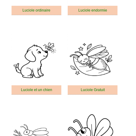
Luciole ordinaire
Luciole endormie
Luciole et un chien
Luciole Gratuit