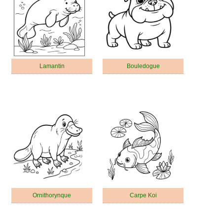
Lamantin
Bouledogue
Ornithorynque
Carpe Koi