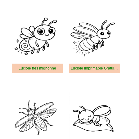
Luciole très mignonne
Luciole Imprimable Gratuit Pour les Enfants