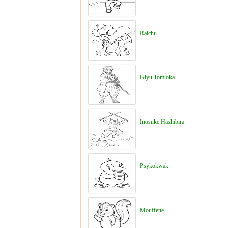
Raichu
Giyu Tomioka
Inosuke Hashibira
Psykokwak
Mouffette