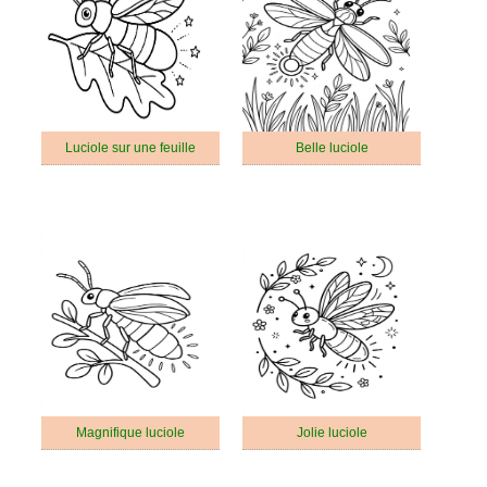
Luciole sur une feuille
Belle luciole
Magnifique luciole
Jolie luciole