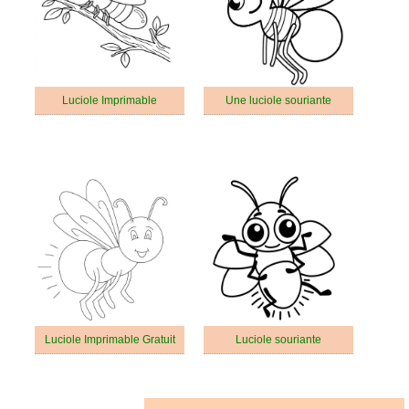
Luciole Imprimable
Une luciole souriante
Luciole Imprimable Gratuit
Luciole souriante