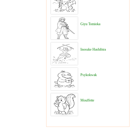
Giyu Tomioka
Inosuke Hashibira
Psykokwak
Mouffette