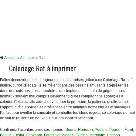
Accueil
»
Animaux
»
Rat
Coloriage Rat à imprimer
Faites découvrir un petit rongeur plein de surprises grâce à ce
Coloriage Rat
, où
malice, curiosité et agilité se mêlent dans des dessins amusants. Représentés
dans des cuisines, des laboratoires ou simplement en train de grignoter, ces
animaux souvent mal compris deviennent ici des compagnons adorables à
colorier. Cette activité aide à développer la précision, la patience et offre aussi
l’opportunité d’aborder les différences entre animaux domestiques et sauvages.
Parfait pour éveiller la curiosité et combattre les idées reçues, ce coloriage permet
de voir le rat sous un nouveau jour, amusant et attachant.
Continuez l’aventure avec ces thèmes :
Souris
,
Hérisson
,
Poule et Poussin
,
Furet
,
Belette
,
Castor
,
Capybara
,
Fourmilier
,
Alpaga
,
Ourson
,
Marmotte
,
Cochon