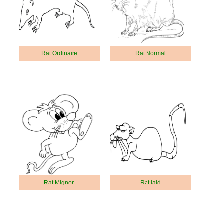
Rat Ordinaire
Rat Normal
Rat Mignon
Rat laid