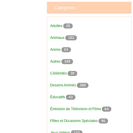
Catégories
Adultes
28
Animaux
182
Anime
63
Autres
349
Célébrités
30
Dessins Animés
388
Éducatifs
43
Émission de Télévision et Films
64
Fêtes et Occasions Spéciales
96
Jeux Vidéos
147