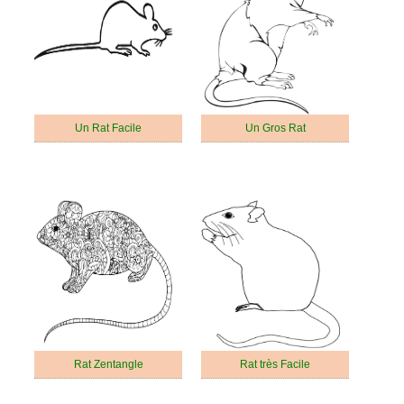
Un Rat Facile
Un Gros Rat
Rat Zentangle
Rat très Facile