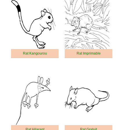
Rat Kangourou
Rat Imprimable
Rat Hilarant
Rat Gratuit