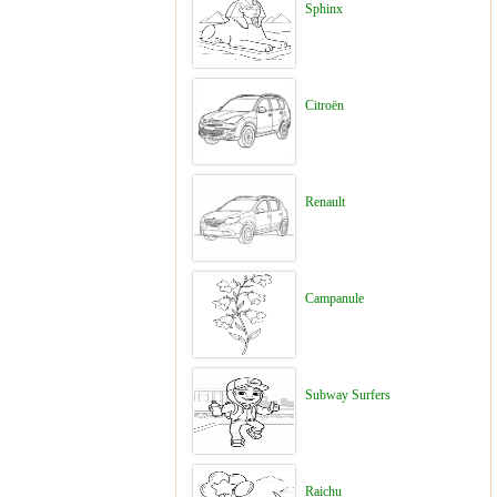
Sphinx
Citroën
Renault
Campanule
Subway Surfers
Raichu