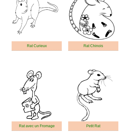
Rat Curieux
Rat Chinois
Rat avec un Fromage
Petit Rat