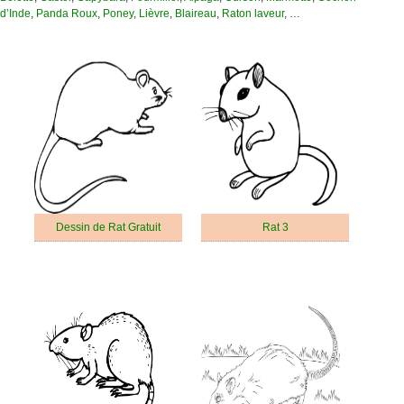
d’Inde
,
Panda Roux
,
Poney
,
Lièvre
,
Blaireau
,
Raton laveur
, …
Dessin de Rat Gratuit
Rat 3