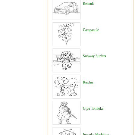
Renault
Campanule
Subway Surfers
Raichu
Giyu Tomioka
Inosuke Hashibira