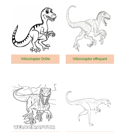
Vélociraptor Drôle
Vélociraptor effrayant