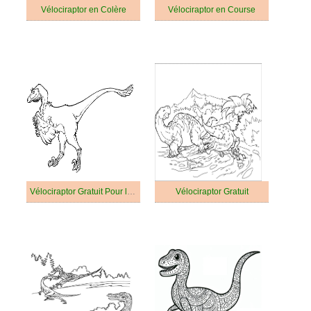
Vélociraptor en Colère
Vélociraptor en Course
Vélociraptor Gratuit Pour les Enfants
Vélociraptor Gratuit