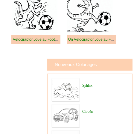
Vélociraptor Joue au Football
Un Vélociraptor Joue au Football
Nouveaux Coloriages
Sphinx
Citroën