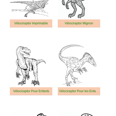
Vélociraptor Imprimable
Vélociraptor Mignon
Vélociraptor Pour Enfants
Vélociraptor Pour les Enfants