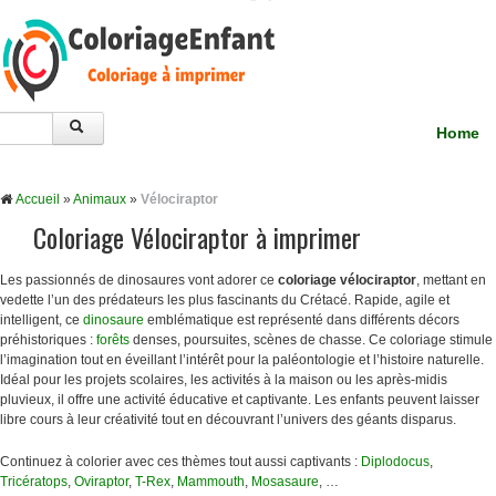
Home
Accueil
»
Animaux
»
Vélociraptor
Coloriage Vélociraptor à imprimer
Les passionnés de dinosaures vont adorer ce
coloriage vélociraptor
, mettant en
vedette l’un des prédateurs les plus fascinants du Crétacé. Rapide, agile et
intelligent, ce
dinosaure
emblématique est représenté dans différents décors
préhistoriques :
forêts
denses, poursuites, scènes de chasse. Ce coloriage stimule
l’imagination tout en éveillant l’intérêt pour la paléontologie et l’histoire naturelle.
Idéal pour les projets scolaires, les activités à la maison ou les après-midis
pluvieux, il offre une activité éducative et captivante. Les enfants peuvent laisser
libre cours à leur créativité tout en découvrant l’univers des géants disparus.
Continuez à colorier avec ces thèmes tout aussi captivants :
Diplodocus
,
Tricératops
,
Oviraptor
,
T-Rex
,
Mammouth
,
Mosasaure
, …