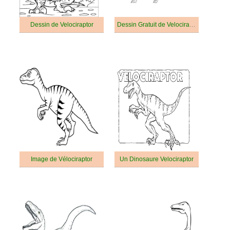
Dessin de Velociraptor
Dessin Gratuit de Velociraptor
Image de Vélociraptor
Un Dinosaure Velociraptor