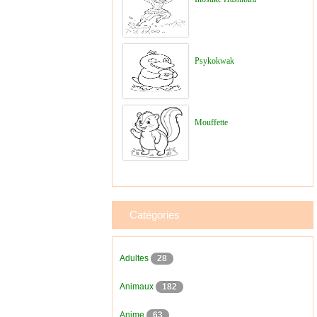
Psykokwak
Mouffette
Catégories
Adultes
28
Animaux
182
Anime
63