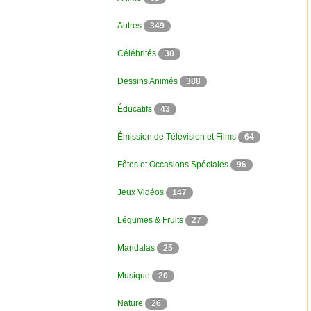
Autres
349
Célébrités
30
Dessins Animés
388
Éducatifs
43
Émission de Télévision et Films
64
Fêtes et Occasions Spéciales
96
Jeux Vidéos
147
Légumes & Fruits
27
Mandalas
25
Musique
20
Nature
26