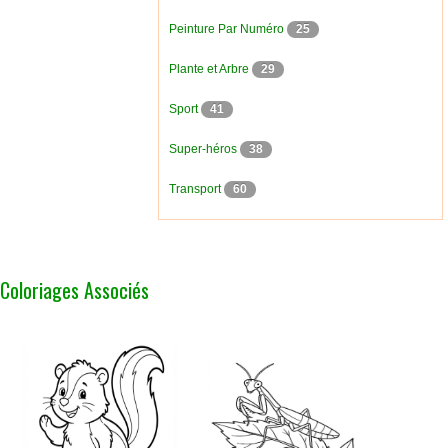
Peinture Par Numéro
25
Plante et Arbre
29
Sport
41
Super-héros
38
Transport
60
Coloriages Associés