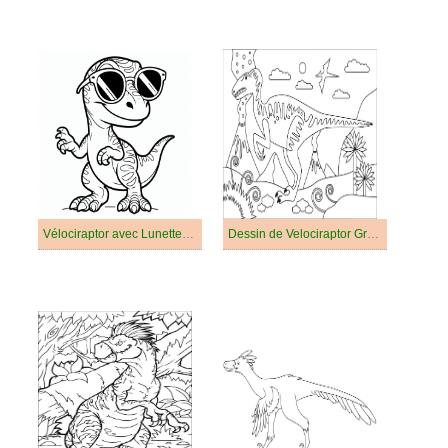
Vélociraptor avec Lunettes de Soleil
Dessin de Velociraptor Gratuit