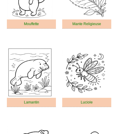
Mouffette
Mante Religieuse
Lamantin
Luciole