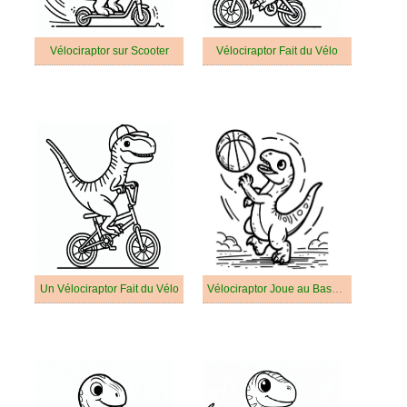
Vélociraptor sur Scooter
Vélociraptor Fait du Vélo
Un Vélociraptor Fait du Vélo
Vélociraptor Joue au Basket-ball