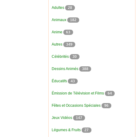
Adultes
28
Animaux
182
Anime
63
Autres
349
Célébrités
30
Dessins Animés
388
Éducatifs
43
Émission de Télévision et Films
64
Fêtes et Occasions Spéciales
96
Jeux Vidéos
147
Légumes & Fruits
27