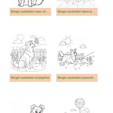
Berger australien avec chapeau
Berger australien dans la rue
Berger australien et papillon
Berger australien poursuit un chat