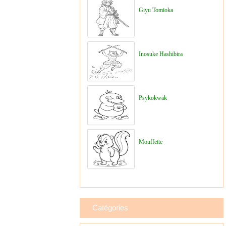
Giyu Tomioka
Inosuke Hashibira
Psykokwak
Mouffette
Catégories