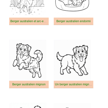
Berger australien et arc-en-ciel
Berger australien endormi
Berger australien mignon
Un berger australien mignon