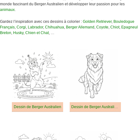
monde fascinant du Berger Australien et développer leur passion pour les
animaux
.
Gardez l’inspiration avec ces dessins à colorier :
Golden Retriever
,
Bouledogue
Français
,
Corgi
,
Labrador
,
Chihuahua
,
Berger Allemand
,
Coyote
,
Chiot
,
Epagneul
Breton
,
Husky
,
Chien et Chat
, …
Dessin de Berger Australien
Dessin de Berger Australien Gratuit