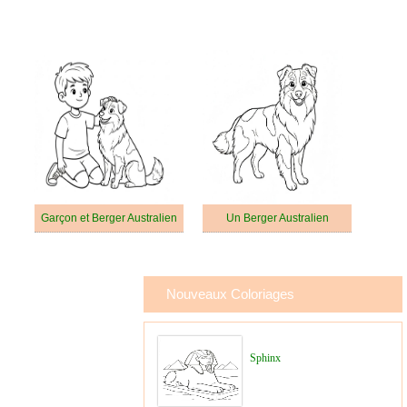
Garçon et Berger Australien
Un Berger Australien
Nouveaux Coloriages
Sphinx