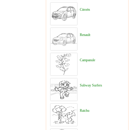
Citroën
Renault
Campanule
Subway Surfers
Raichu