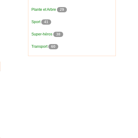
Plante et Arbre
29
Sport
41
Super-héros
38
Transport
60