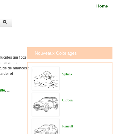
Home
Nouveaux Coloriages
lucides qui flottent
ors marins
itude de nuances :
arder et
Sphinx
tte
, …
Citroën
Renault