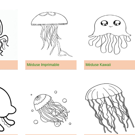
Méduse Imprimable
Méduse Kawaii