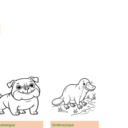
uledogue
Ornithorynque