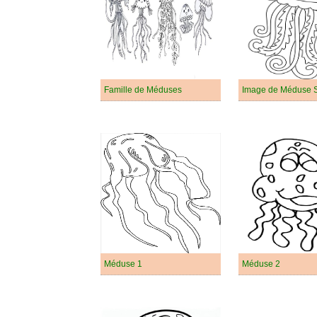
Famille de Méduses
Image de Méduse S
Méduse 1
Méduse 2