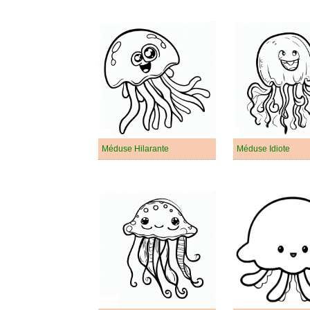
Méduse Hilarante
Méduse Idiote