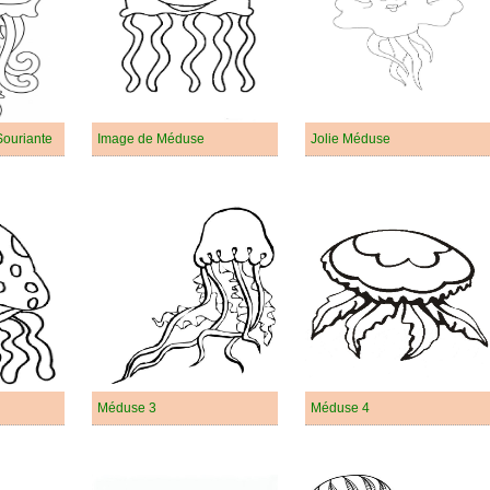
ouriante
Image de Méduse
Jolie Méduse
Méduse 3
Méduse 4