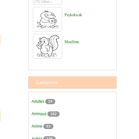
Psykokwak
Mouffette
Catégories
Adultes
28
Animaux
182
Anime
63
Autres
349