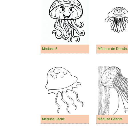
Méduse 5
Méduse de Dessin
Méduse Facile
Méduse Géante