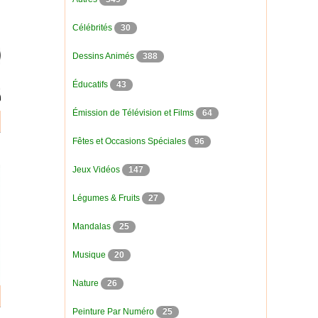
Célébrités
30
Dessins Animés
388
Éducatifs
43
Émission de Télévision et Films
64
Fêtes et Occasions Spéciales
96
Jeux Vidéos
147
Légumes & Fruits
27
Mandalas
25
Musique
20
Nature
26
Peinture Par Numéro
25