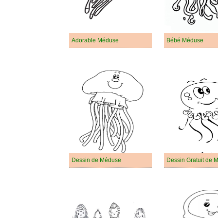
Adorable Méduse
Bébé Méduse
Dessin de Méduse
Dessin Gratuit de 