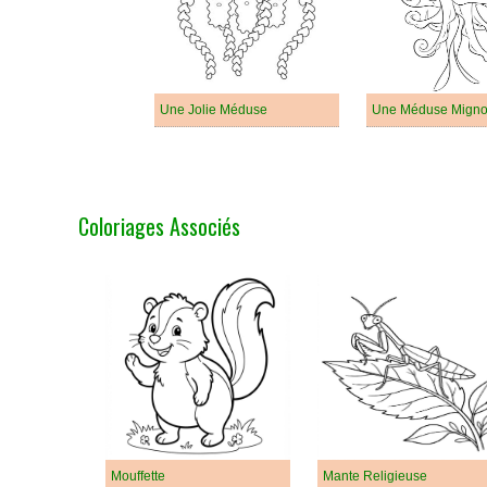
Une Jolie Méduse
Une Méduse Mign
Coloriages Associés
Mouffette
Mante Religieuse