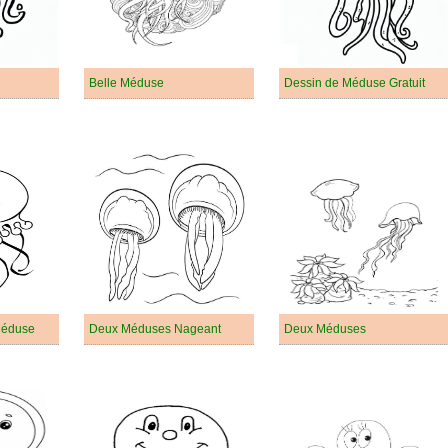
Belle Méduse
Dessin de Méduse Gratuit
Méduse
Deux Méduses Nageant
Deux Méduses