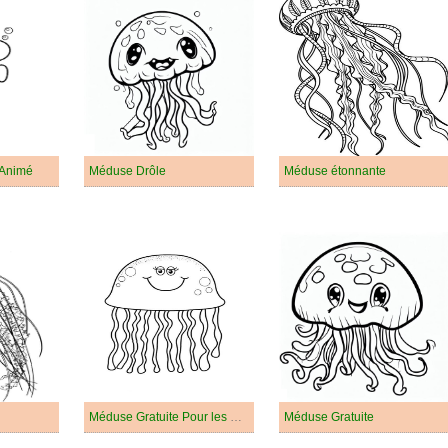
 Animé
Méduse Drôle
Méduse étonnante
Méduse Gratuite Pour les Enfants
Méduse Gratuite