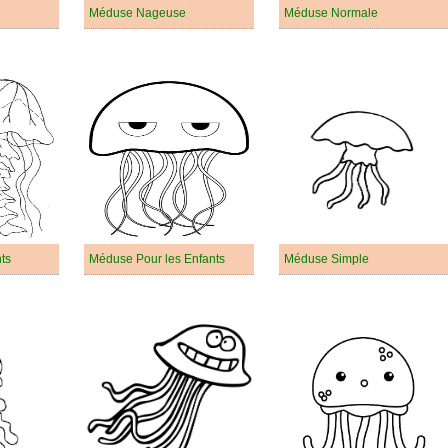
Méduse Nageuse
Méduse Normale
ts
Méduse Pour les Enfants
Méduse Simple