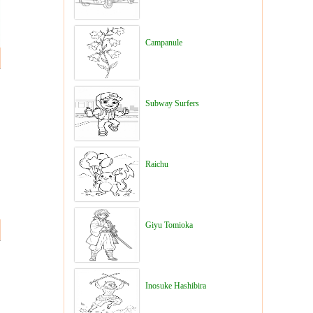
Campanule
Subway Surfers
Raichu
Giyu Tomioka
Inosuke Hashibira