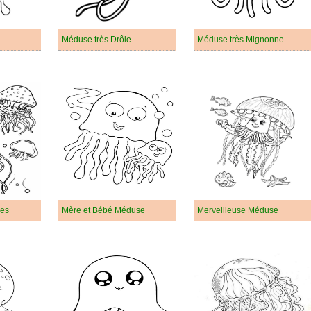
Méduse très Drôle
Méduse très Mignonne
es
Mère et Bébé Méduse
Merveilleuse Méduse