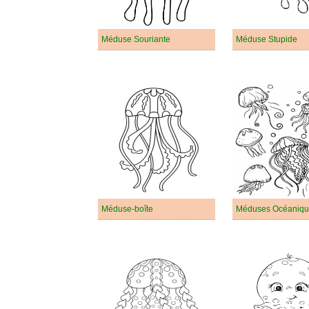
Méduse Souriante
Méduse Stupide
Méduse-boîte
Méduses Océaniqu