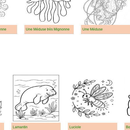
onne
Une Méduse très Mignonne
Une Méduse
Lamantin
Luciole
Bo