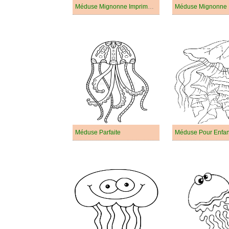
Méduse Mignonne Imprimable
Méduse Mignonne
Méduse Parfaite
Méduse Pour Enfan