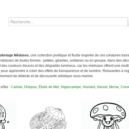
oloriage Méduses
, une collection poétique et fluide inspirée de ces créatures trans
duses de toutes formes : petites, géantes, solitaires ou en groupe, dans des déc
ût des couleurs douces et des dégradés lumineux, car les méduses offrent une mult
e pour apprendre à créer des effets de transparence et de lumière. Relaxantes à reg
 moment de détente et de découverte artistique sous-marine.
 vôtre :
Calmar
,
Octopus
,
Étoile de Mer
,
Hippocampe
,
Homard
,
Narval
,
Morse
,
Creve