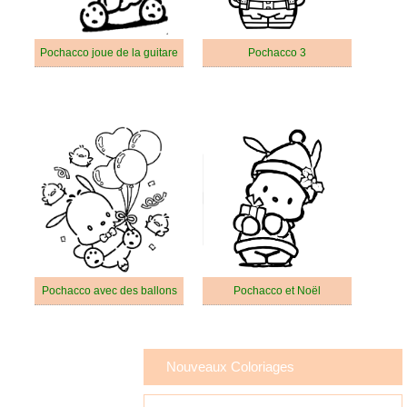
Pochacco joue de la guitare
Pochacco 3
Pochacco avec des ballons
Pochacco et Noël
Nouveaux Coloriages