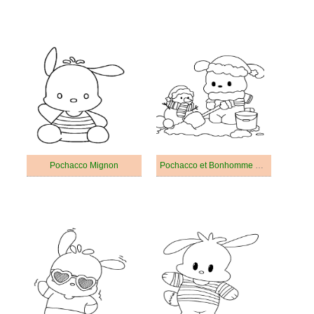
Pochacco Mignon
Pochacco et Bonhomme de neige