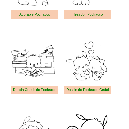
Adorable Pochacco
Très Joli Pochacco
Dessin Gratuit de Pochacco
Dessin de Pochacco Gratuit