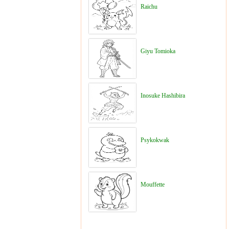
Raichu
Giyu Tomioka
Inosuke Hashibira
Psykokwak
Mouffette