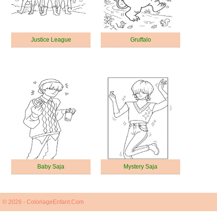
Justice League
Gruffalo
Baby Saja
Mystery Saja
© 2026 - ColoriageEnfant.Com