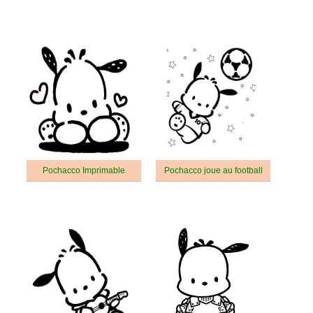
Pochacco Imprimable
Pochacco joue au football