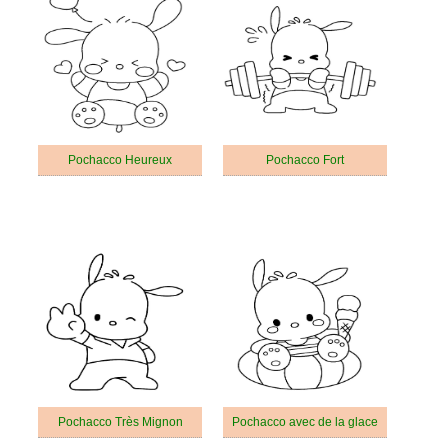
Pochacco Heureux
Pochacco Fort
Pochacco Très Mignon
Pochacco avec de la glace