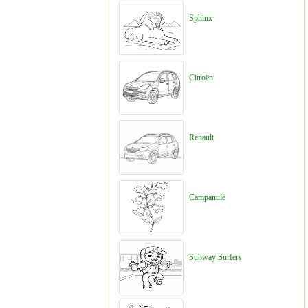
Sphinx
Citroën
Renault
Campanule
Subway Surfers