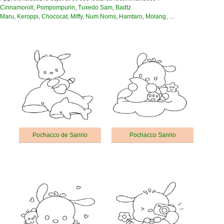
Cinnamoroll
,
Pompompurin
,
Tuxedo Sam
,
Badtz
Maru
,
Keroppi
,
Chococat
,
Miffy
,
Num Noms
,
Hamtaro
,
Molang
, …
Pochacco de Sanrio
Pochacco Sanrio