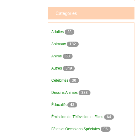
Catégories
Adultes
28
Animaux
182
Anime
63
Autres
349
Célébrités
30
Dessins Animés
388
Éducatifs
43
Émission de Télévision et Films
64
Fêtes et Occasions Spéciales
96