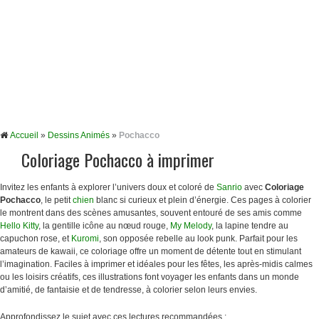
Accueil
»
Dessins Animés
»
Pochacco
Coloriage Pochacco à imprimer
Invitez les enfants à explorer l’univers doux et coloré de
Sanrio
avec
Coloriage
Pochacco
, le petit
chien
blanc si curieux et plein d’énergie. Ces pages à colorier
le montrent dans des scènes amusantes, souvent entouré de ses amis comme
Hello Kitty
, la gentille icône au nœud rouge,
My Melody
, la lapine tendre au
capuchon rose, et
Kuromi
, son opposée rebelle au look punk. Parfait pour les
amateurs de kawaii, ce coloriage offre un moment de détente tout en stimulant
l’imagination. Faciles à imprimer et idéales pour les fêtes, les après-midis calmes
ou les loisirs créatifs, ces illustrations font voyager les enfants dans un monde
d’amitié, de fantaisie et de tendresse, à colorier selon leurs envies.
Approfondissez le sujet avec ces lectures recommandées :