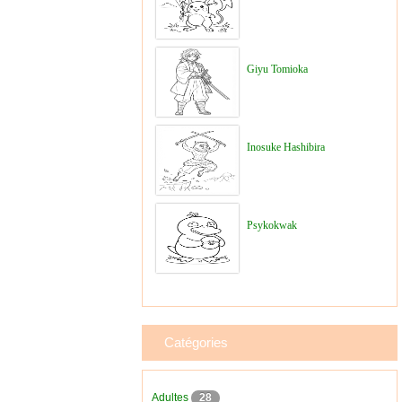
Giyu Tomioka
Inosuke Hashibira
Psykokwak
Catégories
Adultes
28