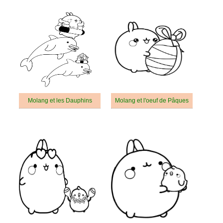
Molang et les Dauphins
Molang et l'oeuf de Pâques