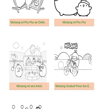
Molang et Piu Piu se Détendent
Molang et Piu Piu
Molang et ses Amis
Molang Gratuit Pour les Enfants