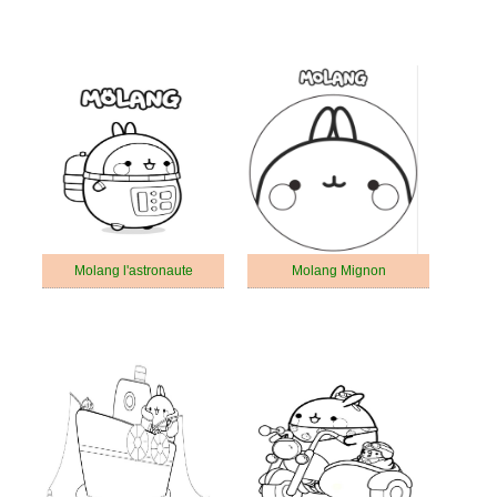
Molang l'astronaute
Molang Mignon