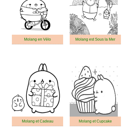
Molang en Vélo
Molang est Sous la Mer
Molang et Cadeau
Molang et Cupcake