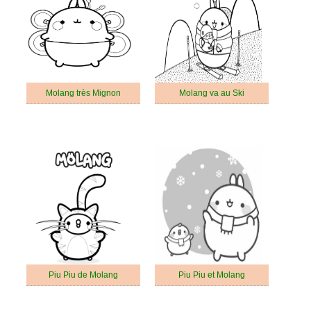
Molang très Mignon
Molang va au Ski
Piu Piu de Molang
Piu Piu et Molang