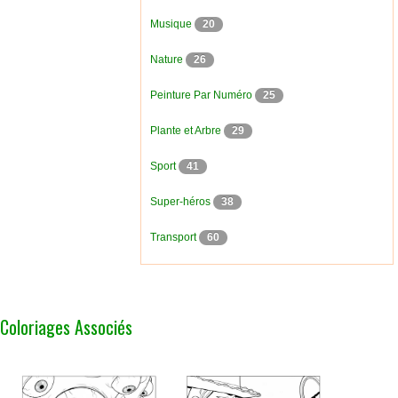
Musique
20
Nature
26
Peinture Par Numéro
25
Plante et Arbre
29
Sport
41
Super-héros
38
Transport
60
Coloriages Associés