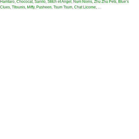
Hamtaro
,
Chococat
,
Sanrio
,
Stitch et Angel
,
Num Noms
,
Zhu Zhu Pets
,
Blue’s
Clues
,
Titounis
,
Miffy
,
Pusheen
,
Tsum Tsum
,
Chat Licorne
, …