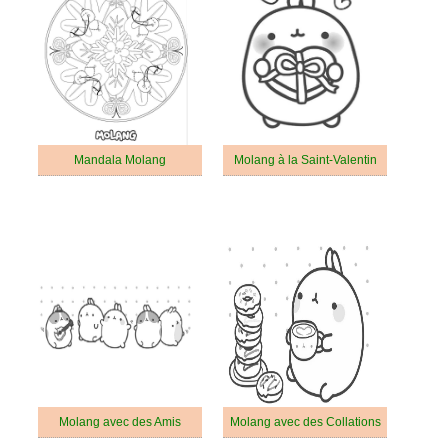
Mandala Molang
Molang à la Saint-Valentin
Molang avec des Amis
Molang avec des Collations