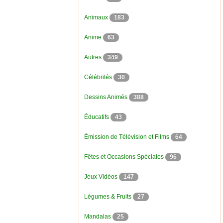
Animaux
183
Anime
63
Autres
349
Célébrités
30
Dessins Animés
388
Éducatifs
43
Émission de Télévision et Films
64
Fêtes et Occasions Spéciales
96
Jeux Vidéos
147
Légumes & Fruits
27
Mandalas
25