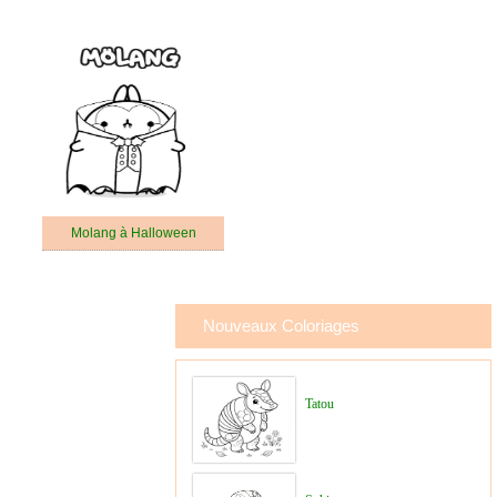
Molang à Halloween
Nouveaux Coloriages
Tatou