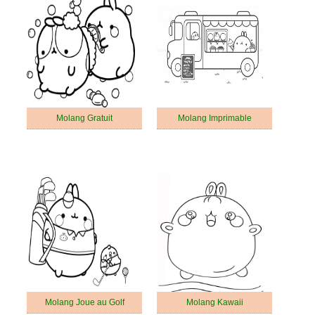
Molang Gratuit
Molang Imprimable
Molang Joue au Golf
Molang Kawaii