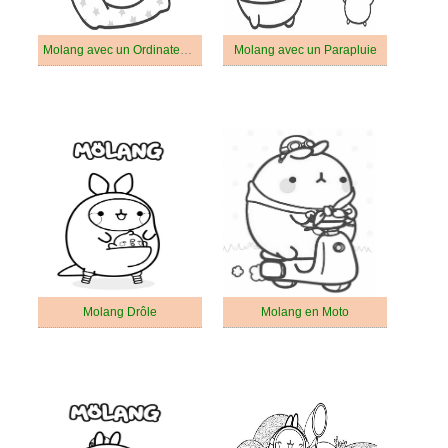
Molang avec un Ordinateur Portable
Molang avec un Parapluie
Molang Drôle
Molang en Moto