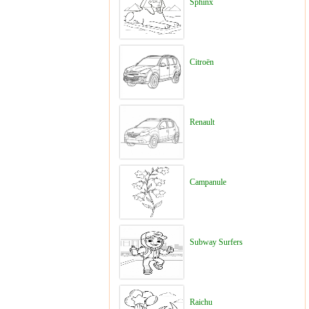
Sphinx
Citroën
Renault
Campanule
Subway Surfers
Raichu