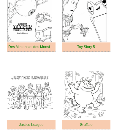
Des Minions et des Monstres
Toy Story 5
Justice League
Gruffalo