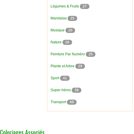
Légumes & Fruits
27
Mandalas
25
Musique
20
Nature
26
Peinture Par Numéro
25
Plante et Arbre
29
Sport
41
Super-héros
38
Transport
60
Coloriages Associés