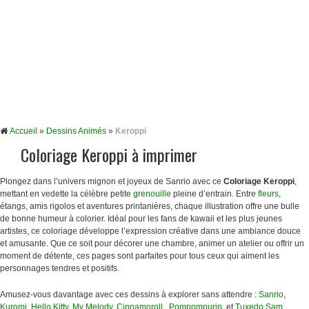
Accueil
»
Dessins Animés
»
Keroppi
Coloriage Keroppi à imprimer
Plongez dans l’univers mignon et joyeux de Sanrio avec ce
Coloriage Keroppi
,
mettant en vedette la célèbre petite
grenouille
pleine d’entrain. Entre
fleurs
,
étangs, amis rigolos et aventures printanières, chaque illustration offre une bulle
de bonne humeur à colorier. Idéal pour les fans de kawaii et les plus jeunes
artistes, ce coloriage développe l’expression créative dans une ambiance douce
et amusante. Que ce soit pour décorer une chambre, animer un atelier ou offrir un
moment de détente, ces pages sont parfaites pour tous ceux qui aiment les
personnages tendres et positifs.
Amusez-vous davantage avec ces dessins à explorer sans attendre :
Sanrio
,
Kuromi
,
Hello Kitty
,
My Melody
,
Cinnamoroll
,
Pompompurin
, et
Tuxedo Sam
.