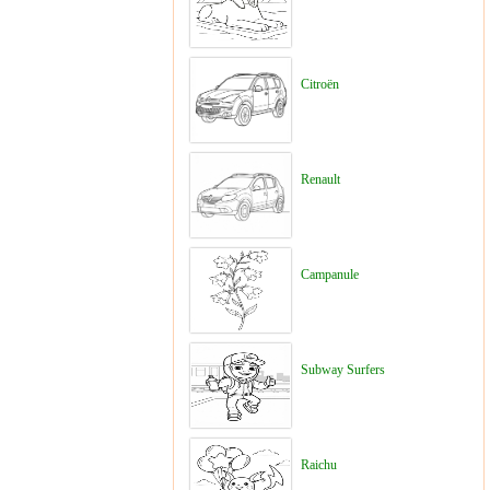
Citroën
Renault
Campanule
Subway Surfers
Raichu