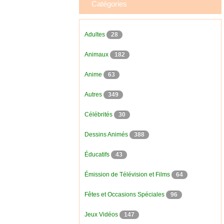
Catégories
Adultes
28
Animaux
182
Anime
63
Autres
349
Célébrités
30
Dessins Animés
388
Éducatifs
43
Émission de Télévision et Films
64
Fêtes et Occasions Spéciales
96
Jeux Vidéos
147