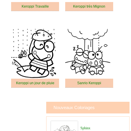
Keroppi Travaille
Keroppi très Mignon
Keroppi un jour de pluie
Sanrio Keroppi
Nouveaux Coloriages
Sphinx