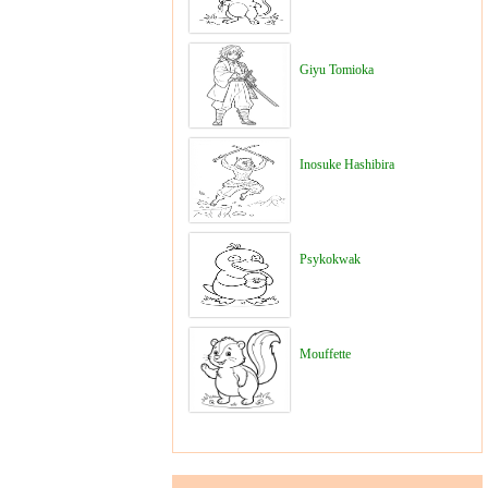
Giyu Tomioka
Inosuke Hashibira
Psykokwak
Mouffette