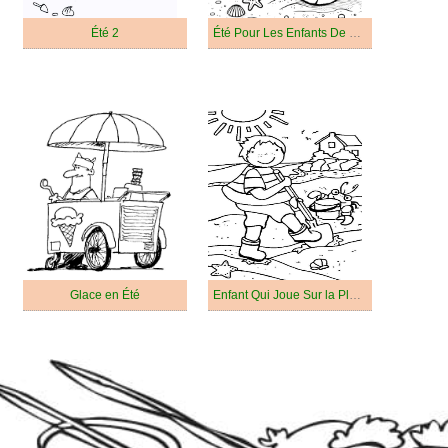
Été 2
Été Pour Les Enfants De 6 An
Glace en Été
Enfant Qui Joue Sur la Plage en Été