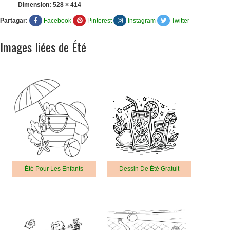
Dimension:
528 × 414
Partagar:
Facebook
Pinterest
Instagram
Twitter
Images liées de Été
Été Pour Les Enfants
Dessin De Été Gratuit