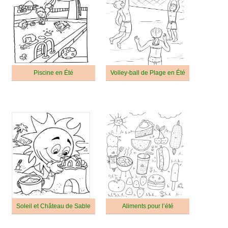
Piscine en Été
Volley-ball de Plage en Été
Soleil et Château de Sable
Aliments pour l’été