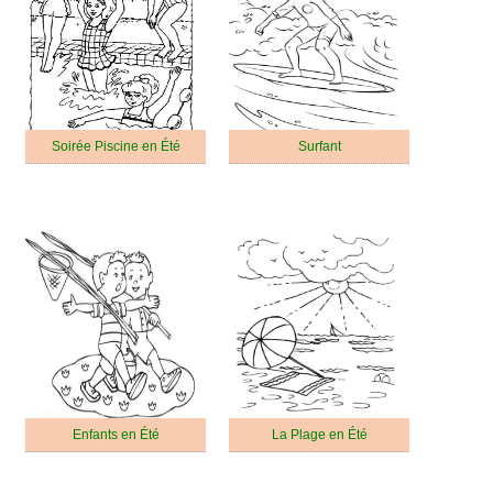
Soirée Piscine en Été
Surfant
Enfants en Été
La Plage en Été