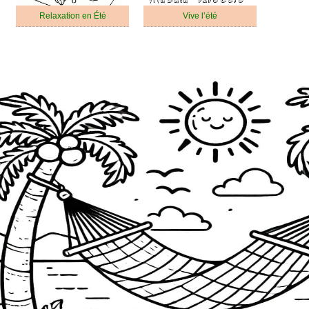
Relaxation en Été
Vive l’été