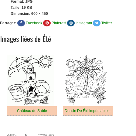
Format: JPG
Taille: 19 KB
Dimension:
600 × 450
Partagar:
Facebook
Pinterest
Instagram
Twitter
Images liées de Été
Château de Sable
Dessin De Été Imprimable Pour Les Enfants