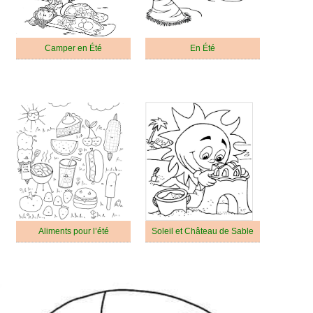
Camper en Été
En Été
Aliments pour l’été
Soleil et Château de Sable