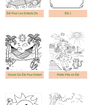
Été Pour Les Enfants De 3 An
Été 1
Dessin De Été Pour Enfant
Petite Fille en Été