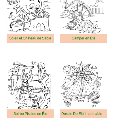
Soleil et Château de Sable
Camper en Été
Soirée Piscine en Été
Dessin De Été Imprimable Pour Les Enfants