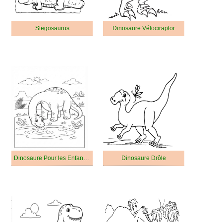
Stegosaurus
Dinosaure Vélociraptor
Dinosaure Pour les Enfants de 2 An
Dinosaure Drôle