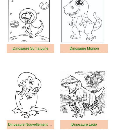
Dinosaure Sur la Lune
Dinosaure Mignon
Dinosaure Nouvellement Éclos
Dinosaure Lego