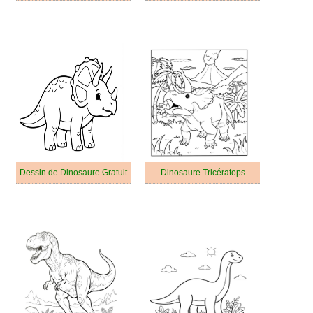
Dessin de Dinosaure Gratuit
Dinosaure Tricératops