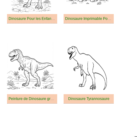
Dinosaure Pour les Enfants gratuit
Dinosaure Imprimable Pour les Enfants
Peinture de Dinosaure gratuit
Dinosaure Tyrannosaure