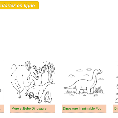
oloriez en ligne
a Maternelle
Mère et Bébé Dinosaure
Dinosaure Imprimable Pour les Enfants
Di