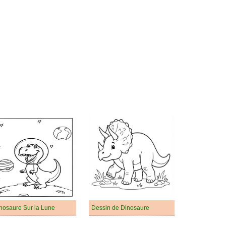
nosaure Sur la Lune
Dessin de Dinosaure