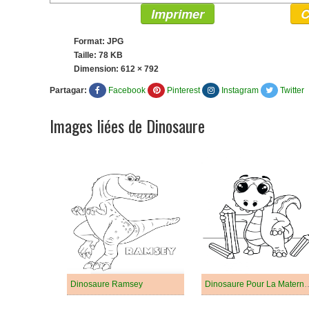
Imprimer
C
Format: JPG
Taille: 78 KB
Dimension:
612 × 792
Partagar:
Facebook
Pinterest
Instagram
Twitter
Images liées de Dinosaure
Dinosaure Ramsey
Dinosaure Pour L