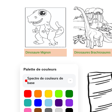
Dinosaure Mignon
Dinosaures Brachiosaures
Palette de couleurs
Spectre de couleurs de
−
base