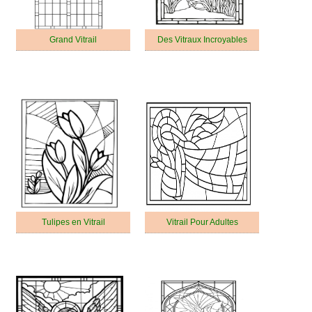
Grand Vitrail
Des Vitraux Incroyables
Tulipes en Vitrail
Vitrail Pour Adultes