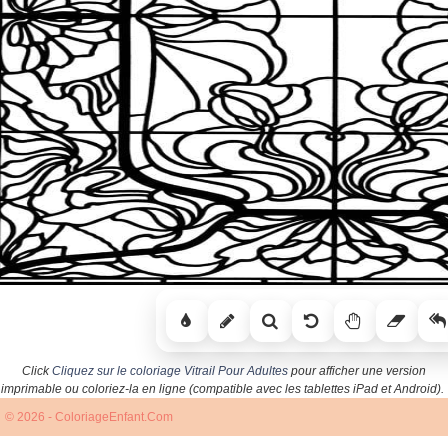
Click
Cliquez sur le coloriage Vitrail Pour Adultes
pour afficher une version
imprimable ou coloriez-la en ligne (compatible avec les tablettes iPad et Android).
© 2026 - ColoriageEnfant.Com