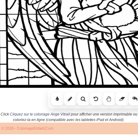
Click
Cliquez sur le coloriage Ange Vitrail
pour afficher une version imprimable ou
coloriez-la en ligne (compatible avec les tablettes iPad et Android).
© 2026 - ColoriageEnfant.Com