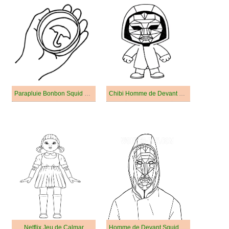
Parapluie Bonbon Squid Game
Chibi Homme de Devant Squid Game
Netflix Jeu de Calmar
Homme de Devant Squid Game