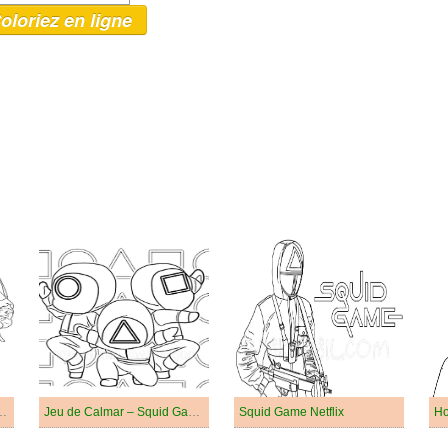
oloriez en ligne
ng Gi-Hun Squid Game
Jeu de Calmar – Squid Game
Squid Game Netflix