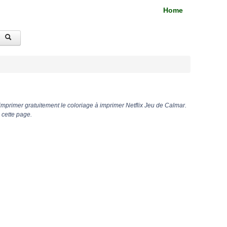
Home
imprimer gratuitement le coloriage à imprimer Netflix Jeu de Calmar.
 cette page.