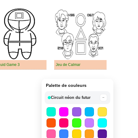
uid Game 3
Jeu de Calmar
Palette de couleurs
Circuit néon du futur
−