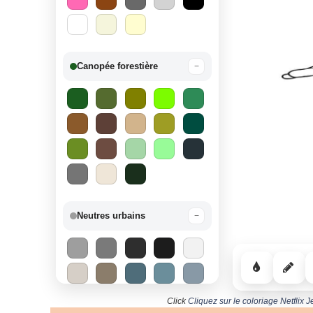
Canopée forestière
−
Neutres urbains
−
Click
Cliquez sur le coloriage Netflix 