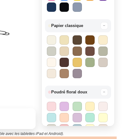
Papier classique
−
Poudré floral doux
−
le avec les tablettes iPad et Android).