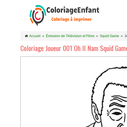
Accueil
»
Émission de Télévision et Films
»
Squid Game
»
J
Coloriage Joueur 001 Oh Il Nam Squid Gam