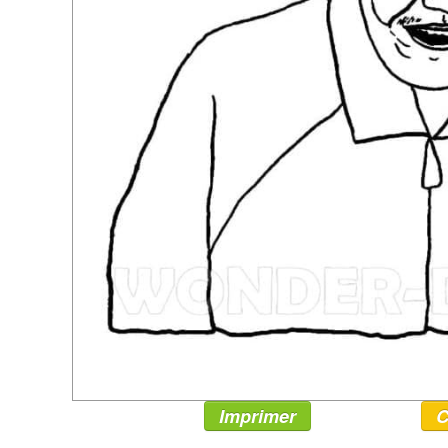
Imprimer
C