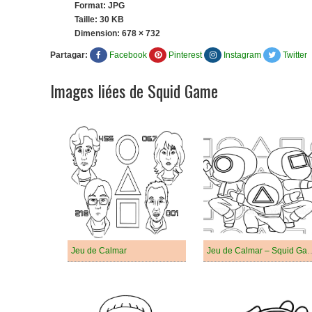
Format: JPG
Taille: 30 KB
Dimension:
678 × 732
Partagar:
Facebook
Pinterest
Instagram
Twitter
Images liées de Squid Game
Jeu de Calmar
Jeu de Calmar –