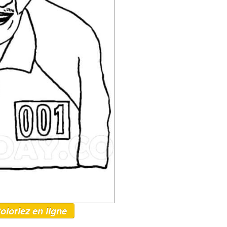
oloriez en ligne