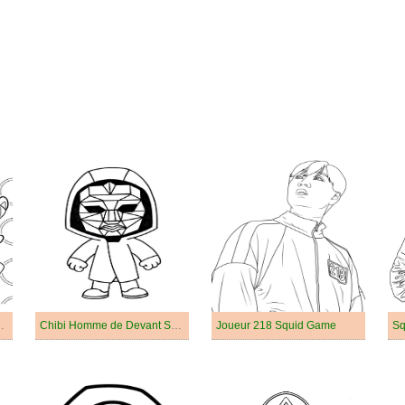
 Squid Game
Chibi Homme de Devant Squid Game
Joueur 218 Squid Game
Sq