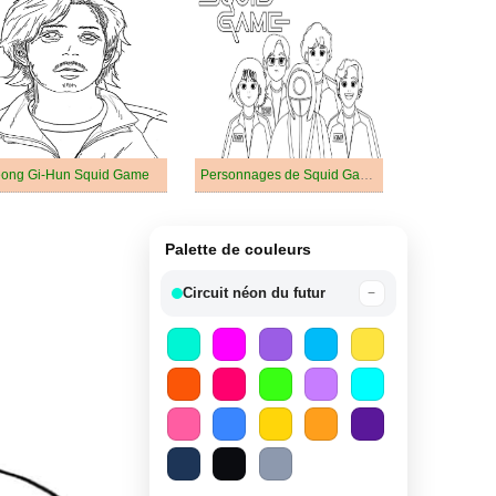
ong Gi-Hun Squid Game
Personnages de Squid Game
Palette de couleurs
Circuit néon du futur
−