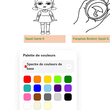
Squid Game 8
Parapluie B
Palette de couleurs
Spectre de couleurs de
−
base