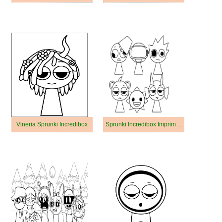
Vineria Sprunki Incredibox
Sprunki Incredibox Imprimable