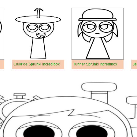
Clukr de Sprunki Incredibox
Tunner Sprunki Incredibox
Je