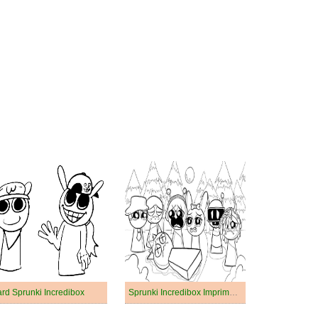
rd Sprunki Incredibox
Sprunki Incredibox Imprimable Pour les Enfants