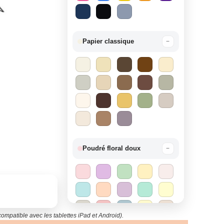
Papier classique
−
Poudré floral doux
−
compatible avec les tablettes iPad et Android).