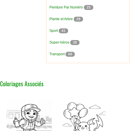
Peinture Par Numéro
25
Plante et Arbre
29
Sport
41
Super-héros
38
Transport
60
Coloriages Associés