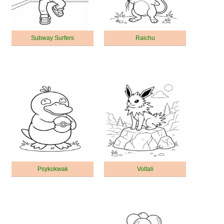
Subway Surfers
Raichu
Psykokwak
Voltali