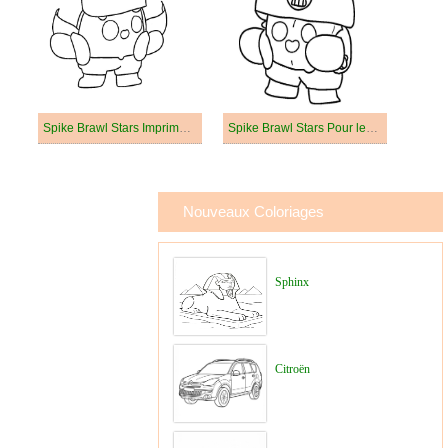
Spike Brawl Stars Imprimable Pour les Enfants
Spike Brawl Stars Pour les Enfants
Nouveaux Coloriages
Sphinx
Citroën