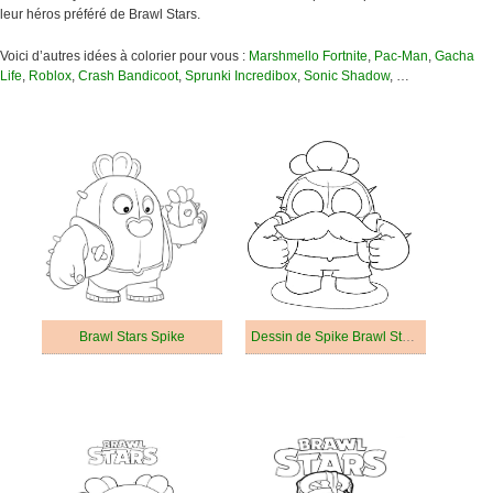
leur héros préféré de Brawl Stars.
Voici d’autres idées à colorier pour vous :
Marshmello Fortnite
,
Pac-Man
,
Gacha
Life
,
Roblox
,
Crash Bandicoot
,
Sprunki Incredibox
,
Sonic Shadow
, …
Brawl Stars Spike
Dessin de Spike Brawl Stars Gratuit