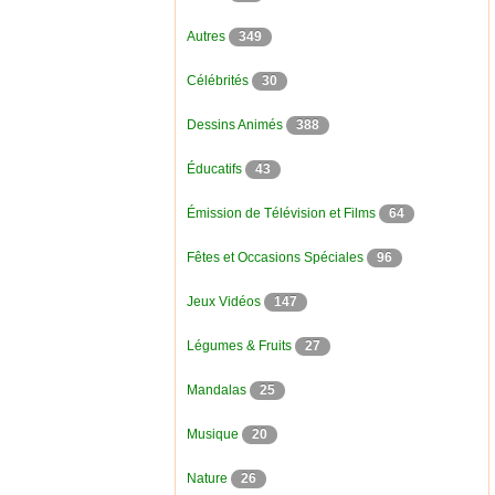
Autres
349
Célébrités
30
Dessins Animés
388
Éducatifs
43
Émission de Télévision et Films
64
Fêtes et Occasions Spéciales
96
Jeux Vidéos
147
Légumes & Fruits
27
Mandalas
25
Musique
20
Nature
26