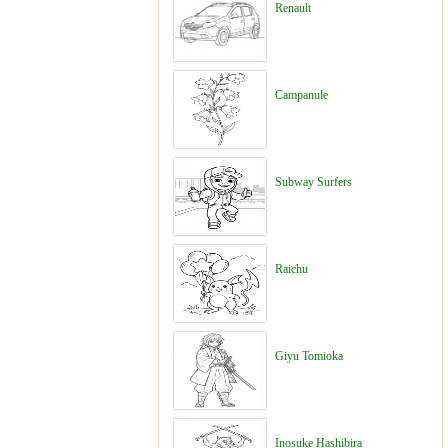
Renault
Campanule
Subway Surfers
Raichu
Giyu Tomioka
Inosuke Hashibira