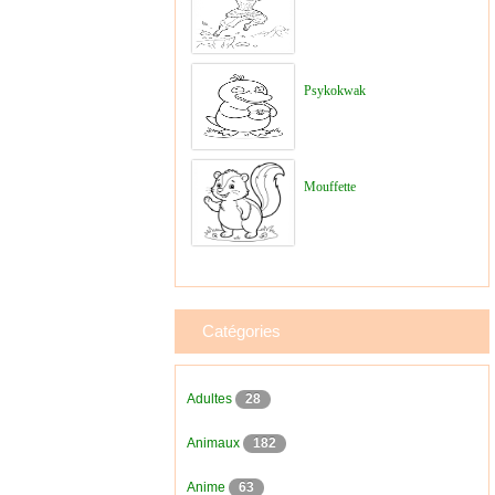
Psykokwak
Mouffette
Catégories
Adultes
28
Animaux
182
Anime
63