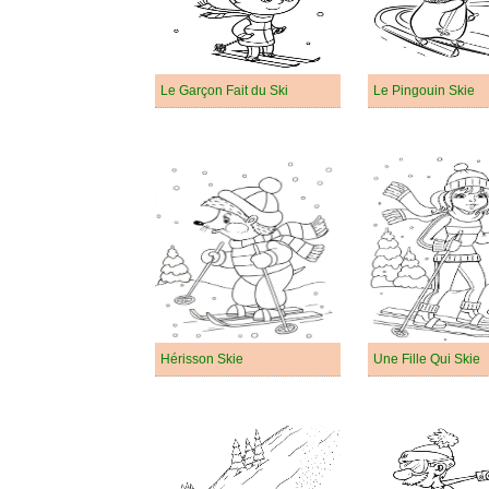
Le Garçon Fait du Ski
Le Pingouin Skie
Hérisson Skie
Une Fille Qui Skie