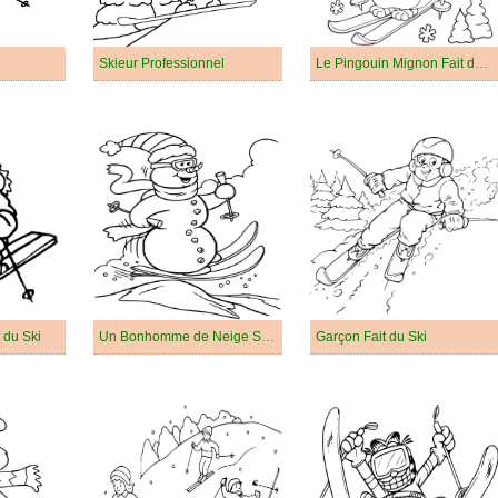
Skieur Professionnel
Le Pingouin Mignon Fait du Ski
t du Ski
Un Bonhomme de Neige Skie
Garçon Fait du Ski