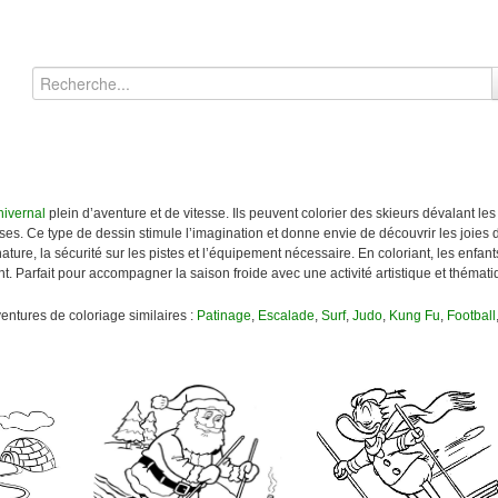
hivernal
plein d’aventure et de vitesse. Ils peuvent colorier des skieurs dévalant le
Ce type de dessin stimule l’imagination et donne envie de découvrir les joies de
ature, la sécurité sur les pistes et l’équipement nécessaire. En coloriant, les enfan
nt. Parfait pour accompagner la saison froide avec une activité artistique et thémati
ventures de coloriage similaires :
Patinage
,
Escalade
,
Surf
,
Judo
,
Kung Fu
,
Football