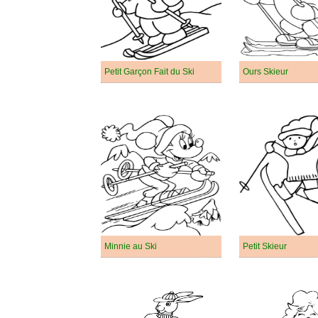
Petit Garçon Fait du Ski
Ours Skieur
Minnie au Ski
Petit Skieur