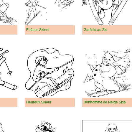
Enfants Skient
Garfield au Ski
Heureux Skieur
Bonhomme de Neige Skie