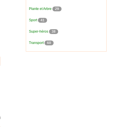
Plante et Arbre
29
Sport
41
Super-héros
38
Transport
60