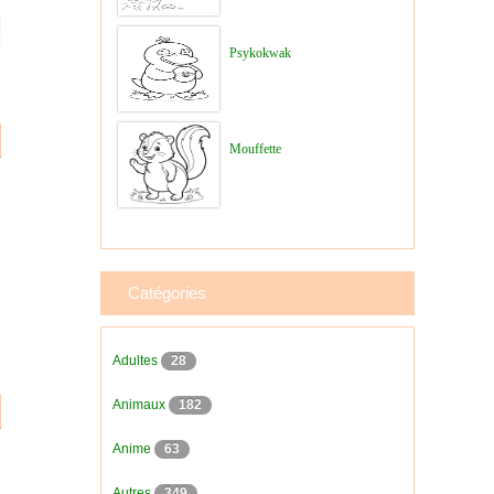
Psykokwak
Mouffette
Catégories
Adultes
28
Animaux
182
Anime
63
Autres
349