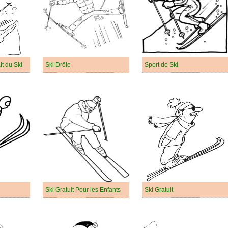
t du Ski
Ski Drôle
Sport de Ski
Ski Gratuit Pour les Enfants
Ski Gratuit