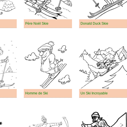
Père Noël Skie
Donald Duck Skie
Homme de Ski
Un Ski Incroyable