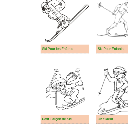
Ski Pour les Enfants
Ski Pour Enfants
Petit Garçon de Ski
Un Skieur