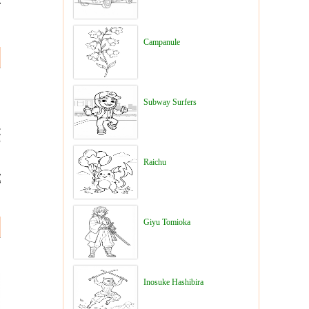
Campanule
Subway Surfers
Raichu
Giyu Tomioka
Inosuke Hashibira