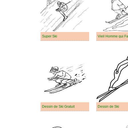
Super Ski
Vieil Homme qui Fai
Dessin de Ski Gratuit
Dessin de Ski