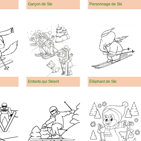
Garçon de Ski
Personnage de Ski
Enfants qui Skient
Éléphant de Ski