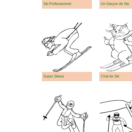
Ski Professionnel
Un Garçon de Ski
Super Skieur
Chat de Ski