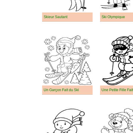
Skieur Sautant
Ski Olympique
Un Garçon Fait du Ski
Une Petite Fille Fai