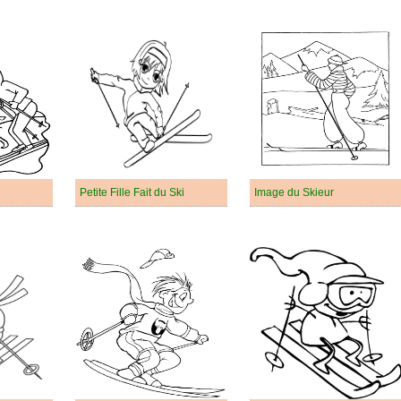
Petite Fille Fait du Ski
Image du Skieur