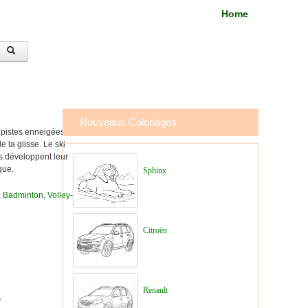
Home
Nouveaux Coloriages
s pistes enneigées,
 la glisse. Le ski
ts développent leur
que.
Sphinx
,
Badminton
,
Volley-
Citroën
Renault