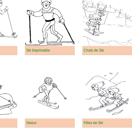
Ski Imprimable
Chats de Ski
Skieur
Filles de Ski