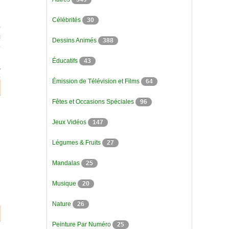
Célébrités
30
Dessins Animés
388
Éducatifs
43
Émission de Télévision et Films
64
Fêtes et Occasions Spéciales
96
Jeux Vidéos
147
Légumes & Fruits
27
Mandalas
25
Musique
20
Nature
26
Peinture Par Numéro
25