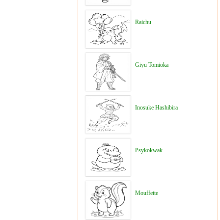
Raichu
Giyu Tomioka
Inosuke Hashibira
Psykokwak
Mouffette