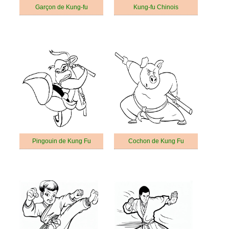
Garçon de Kung-fu
Kung-fu Chinois
Pingouin de Kung Fu
Cochon de Kung Fu