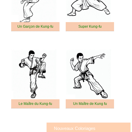
Un Garçon de Kung-fu
Super Kung-fu
Le Maître du Kung-fu
Un Maître de Kung fu
Nouveaux Coloriages