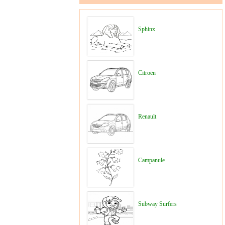
Sphinx
Citroën
Renault
Campanule
Subway Surfers