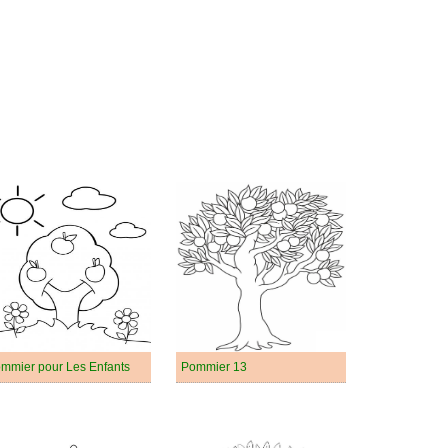
mmier pour Les Enfants
Pommier 13