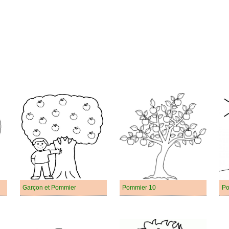
Garçon et Pommier
Pommier 10
Po