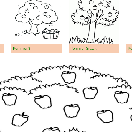
Pommier 3
Pommier Gratuit
Po