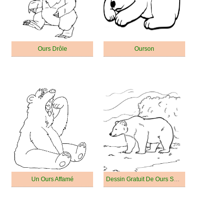
Ours Drôle
Ourson
Un Ours Affamé
Dessin Gratuit De Ours Souriant