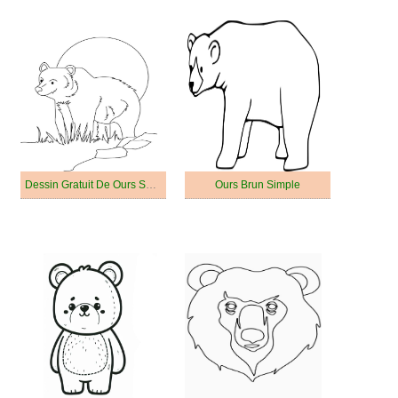
Dessin Gratuit De Ours Souriant Grizzly
Ours Brun Simple