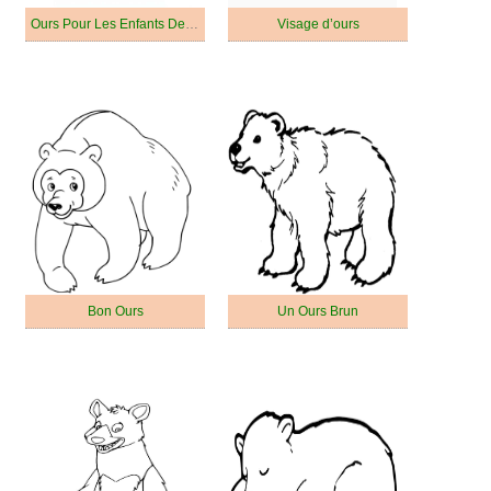
Ours Pour Les Enfants De 1 An
Visage d’ours
Bon Ours
Un Ours Brun