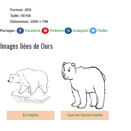
Format: JPG
Taille: 59 KB
Dimension:
1000 × 798
Partagar:
Facebook
Pinterest
Instagram
Twitter
Images liées de Ours
En Isbjörn
Ours de Dessin Animé