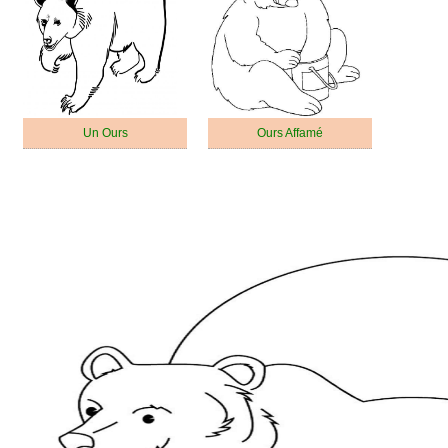
Un Ours
Ours Affamé