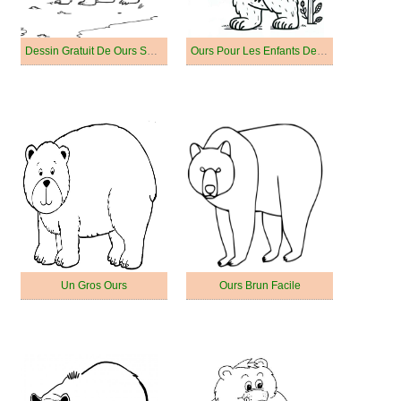
Dessin Gratuit De Ours Souriant
Ours Pour Les Enfants De 4 An
Un Gros Ours
Ours Brun Facile