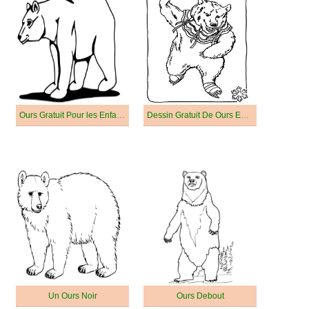
Ours Gratuit Pour les Enfants
Dessin Gratuit De Ours En Colère
Un Ours Noir
Ours Debout