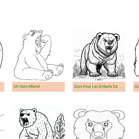
Un Ours Affamé
Ours Pour Les Enfants De 5 An
Ou