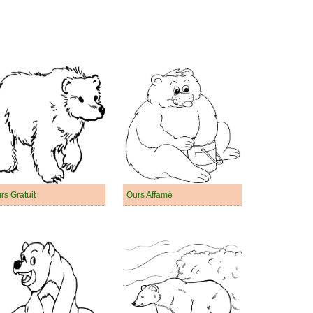
rs Gratuit
Ours Affamé