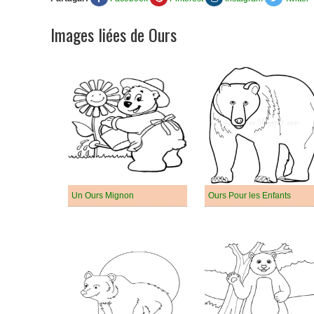
Images liées de Ours
Un Ours Mignon
Ours Pour les Enfants