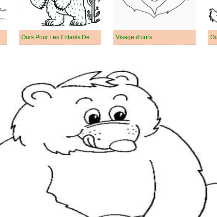
e Ours Debout
Ours Pour Les Enfants De 4 An
Visage d’ours
Ou