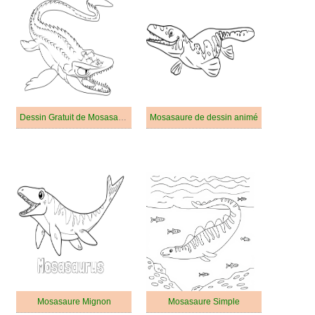
Dessin Gratuit de Mosasaure
Mosasaure de dessin animé
Mosasaure Mignon
Mosasaure Simple