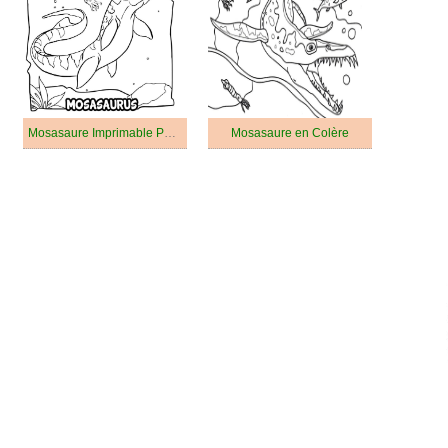
Mosasaure Imprimable Pour les Enfants
Mosasaure en Colère