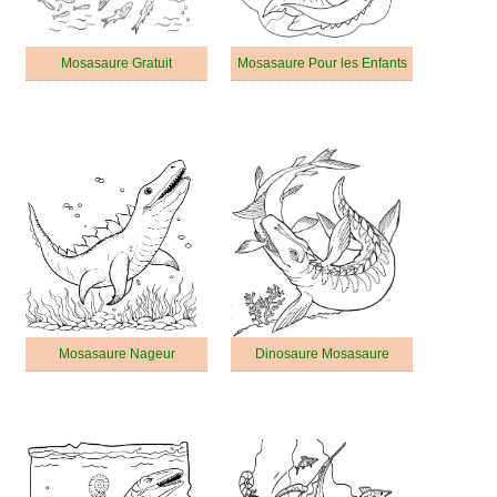
Mosasaure Gratuit
Mosasaure Pour les Enfants
Mosasaure Nageur
Dinosaure Mosasaure