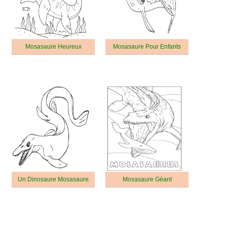
Mosasaure Heureux
Mosasaure Pour Enfants
Un Dinosaure Mosasaure
Mosasaure Géant