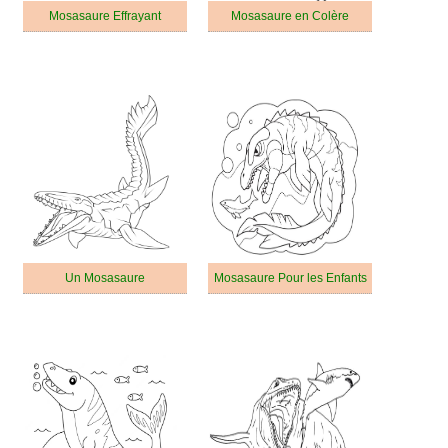
Mosasaure Effrayant
Mosasaure en Colère
Un Mosasaure
Mosasaure Pour les Enfants