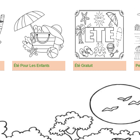
Été Pour Les Enfants
Été Gratuit
Pe