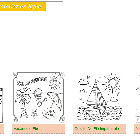
oloriez en ligne
Vacance d’Été
Dessin De Été Imprimable
Jo