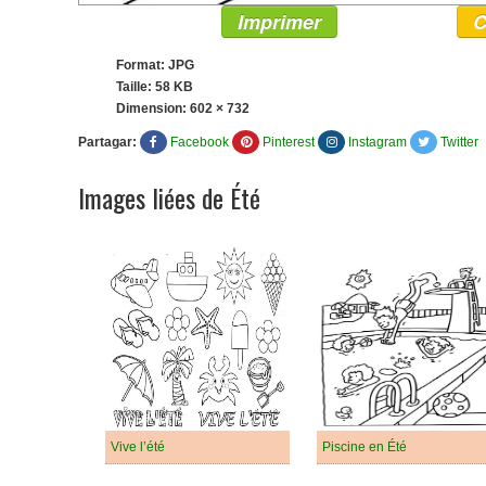
Imprimer
C
Format: JPG
Taille: 58 KB
Dimension:
602 × 732
Partagar:
Facebook
Pinterest
Instagram
Twitter
Images liées de Été
Vive l’été
Piscine en Été