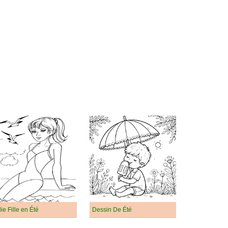
lie Fille en Été
Dessin De Été