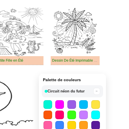
tite Fille en Été
Dessin De Été Imprimable Pour Les Enfants
Palette de couleurs
Circuit néon du futur
−