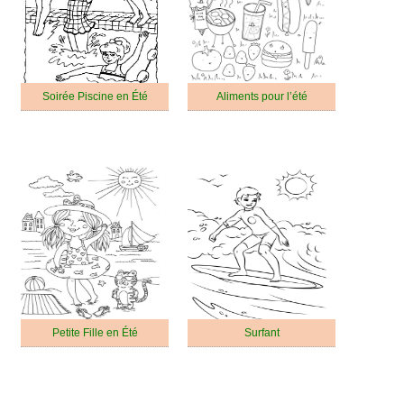
Soirée Piscine en Été
Aliments pour l’été
Petite Fille en Été
Surfant