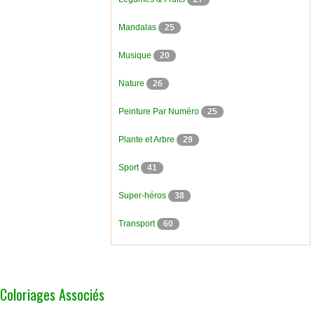
Mandalas
25
Musique
20
Nature
26
Peinture Par Numéro
25
Plante et Arbre
29
Sport
41
Super-héros
38
Transport
60
Coloriages Associés