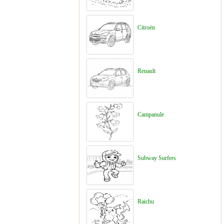
Citroën
Renault
Campanule
Subway Surfers
Raichu