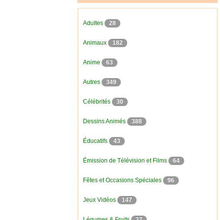
Adultes
28
Animaux
182
Anime
63
Autres
349
Célébrités
30
Dessins Animés
388
Éducatifs
43
Émission de Télévision et Films
64
Fêtes et Occasions Spéciales
96
Jeux Vidéos
147
Légumes & Fruits
27