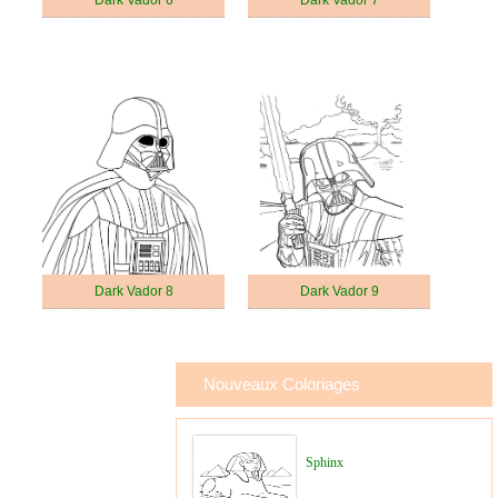
Dark Vador 6
Dark Vador 7
Dark Vador 8
Dark Vador 9
Nouveaux Coloriages
Sphinx