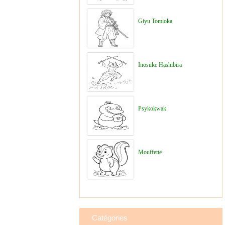
Giyu Tomioka
Inosuke Hashibira
Psykokwak
Mouffette
Catégories