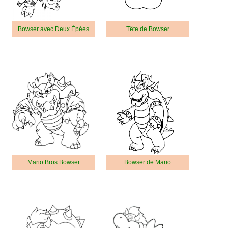
Bowser avec Deux Épées
Tête de Bowser
Mario Bros Bowser
Bowser de Mario