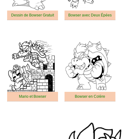
Dessin de Bowser Gratuit
Bowser avec Deux Épées
Mario et Bowser
Bowser en Colère