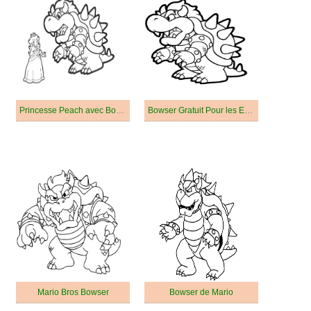
Princesse Peach avec Bowser
Bowser Gratuit Pour les Enfants
Mario Bros Bowser
Bowser de Mario