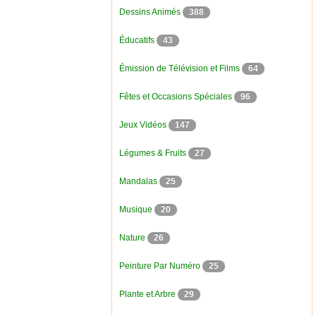
Dessins Animés
388
Éducatifs
43
Émission de Télévision et Films
64
Fêtes et Occasions Spéciales
96
Jeux Vidéos
147
Légumes & Fruits
27
Mandalas
25
Musique
20
Nature
26
Peinture Par Numéro
25
Plante et Arbre
29