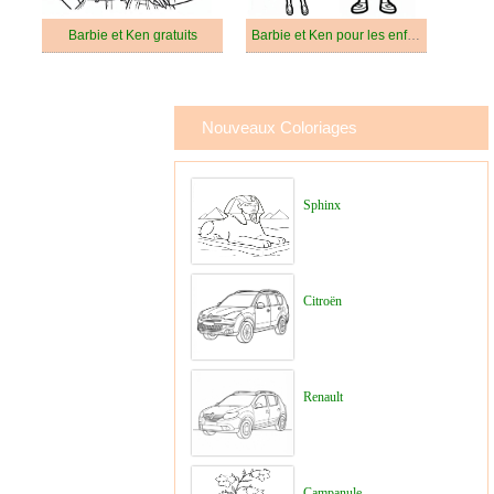
Barbie et Ken gratuits
Barbie et Ken pour les enfants
Nouveaux Coloriages
Sphinx
Citroën
Renault
Campanule