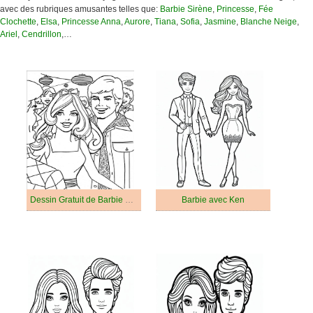
avec des rubriques amusantes telles que:
Barbie Sirène
,
Princesse
,
Fée
Clochette
,
Elsa
,
Princesse Anna
,
Aurore
,
Tiana
,
Sofia
,
Jasmine
,
Blanche Neige
,
Ariel
,
Cendrillon
,…
Dessin Gratuit de Barbie et Ken
Barbie avec Ken