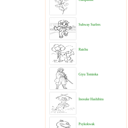
Subway Surfers
Raichu
Giyu Tomioka
Inosuke Hashibira
Psykokwak