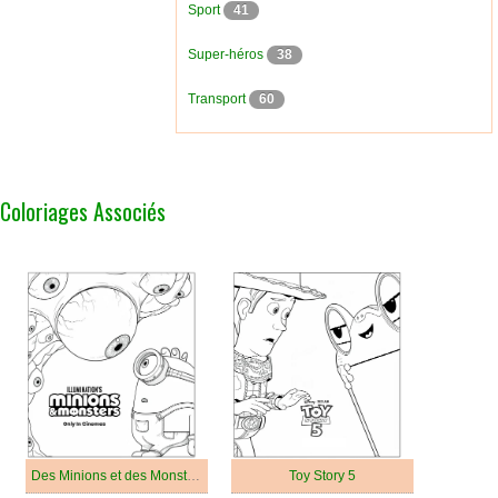
Sport
41
Super-héros
38
Transport
60
Coloriages Associés
Des Minions et des Monstres
Toy Story 5