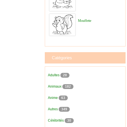
Mouffette
Catégories
Adultes
28
Animaux
182
Anime
63
Autres
349
Célébrités
30