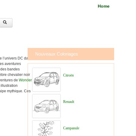
Home
Nouveaux Coloriages
de l’univers DC dans
des aventures
es des bandes
lèbre chevalier noir
Citroën
aventures de
Wonder
llustration
quipe mythique. Ces
Renault
Campanule