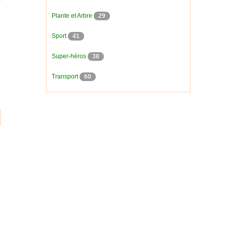
Plante et Arbre
29
Sport
41
Super-héros
38
Transport
60