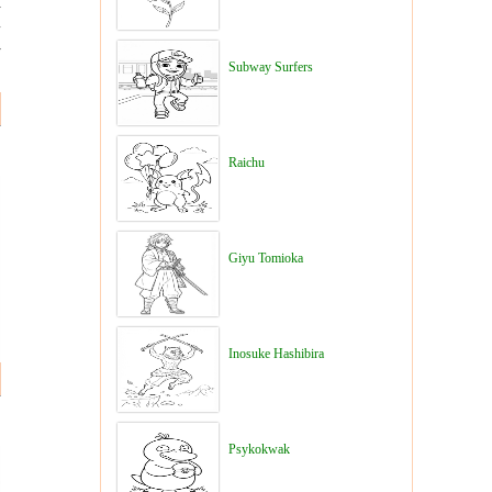
Subway Surfers
Raichu
Giyu Tomioka
Inosuke Hashibira
Psykokwak