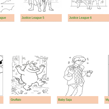
eague
Justice League 5
Justice League 6
Gruffalo
Baby Saja
My