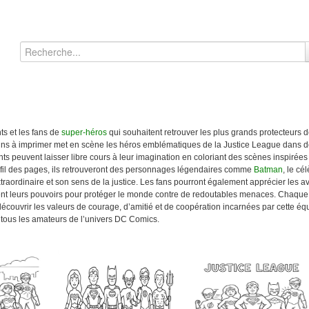
ts et les fans de
super-héros
qui souhaitent retrouver les plus grands protecteurs 
essins à imprimer met en scène les héros emblématiques de la Justice League dans 
ants peuvent laisser libre cours à leur imagination en coloriant des scènes inspiré
u fil des pages, ils retrouveront des personnages légendaires comme
Batman
, le cé
xtraordinaire et son sens de la justice. Les fans pourront également apprécier les 
ent leurs pouvoirs pour protéger le monde contre de redoutables menaces. Chaque i
découvrir les valeurs de courage, d’amitié et de coopération incarnées par cette é
r tous les amateurs de l’univers DC Comics.