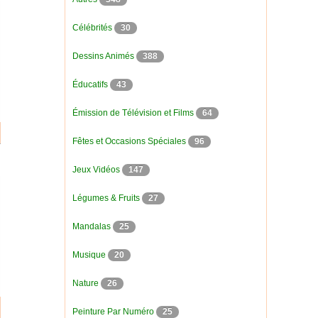
Célébrités
30
Dessins Animés
388
Éducatifs
43
Émission de Télévision et Films
64
Fêtes et Occasions Spéciales
96
Jeux Vidéos
147
Légumes & Fruits
27
Mandalas
25
Musique
20
Nature
26
Peinture Par Numéro
25