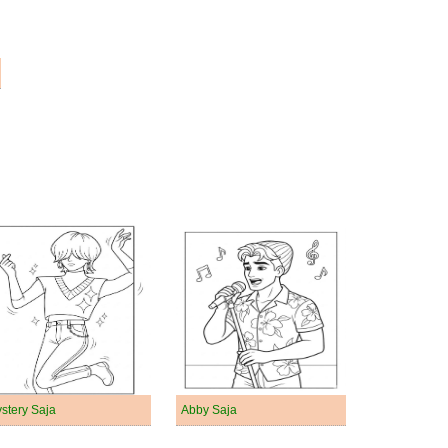
stery Saja
Abby Saja