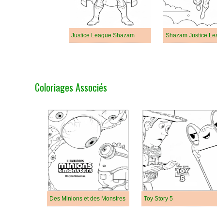
Justice League Shazam
Shazam Justice L
Coloriages Associés
Des Minions et des Monstres
Toy Story 5