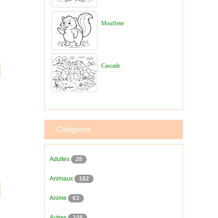
Mouffette
Cascade
Catégories
Adultes
28
Animaux
182
Anime
63
Autres
348