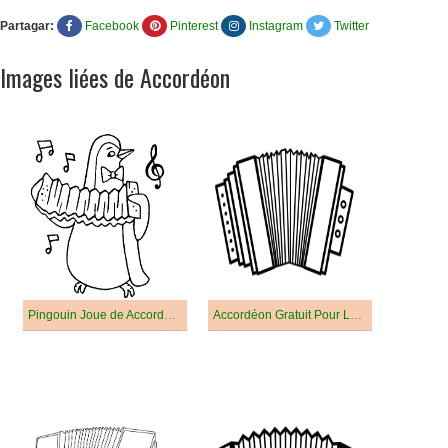
Partagar:
Facebook
Pinterest
Instagram
Twitter
Images liées de Accordéon
Pingouin Joue de Accordéon
Accordéon Gratuit Pour Les Enfants