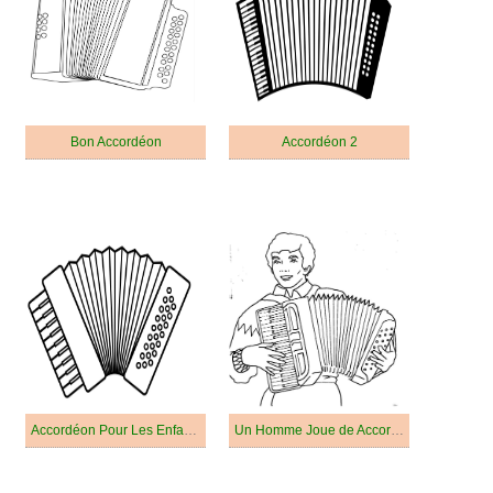
Bon Accordéon
Accordéon 2
Accordéon Pour Les Enfants
Un Homme Joue de Accordéon