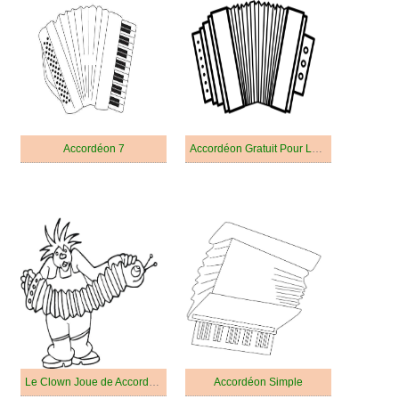
Accordéon 7
Accordéon Gratuit Pour Les Enfants
Le Clown Joue de Accordéon
Accordéon Simple