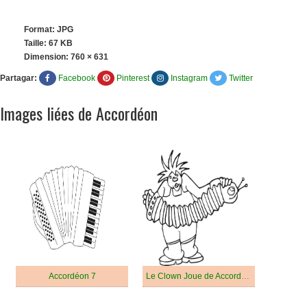
Format: JPG
Taille: 67 KB
Dimension:
760 × 631
Partagar:
Facebook
Pinterest
Instagram
Twitter
Images liées de Accordéon
Accordéon 7
Le Clown Joue de Accordéon