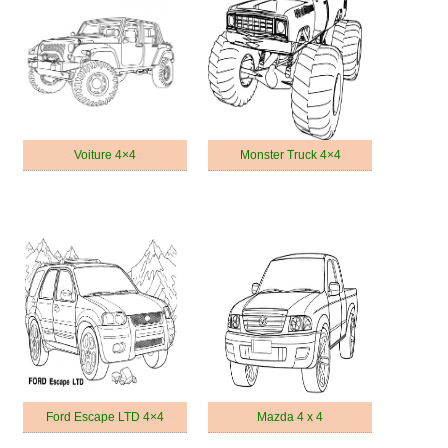
Voiture 4×4
Monster Truck 4×4
Ford Escape LTD 4×4
Mazda 4 x 4