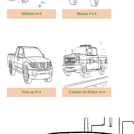
Militaire 4×4
Mazda 4 x 4
Pick-up 4×4
Camion de Police 4×4