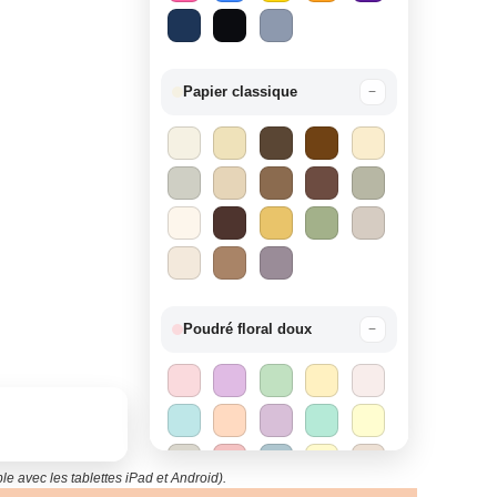
Papier classique
−
Poudré floral doux
−
e avec les tablettes iPad et Android).