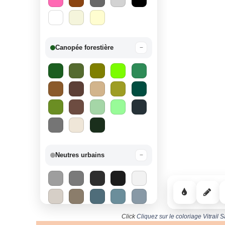
Canopée forestière
−
Neutres urbains
−
Click
Cliquez sur le coloriage Vitrail 