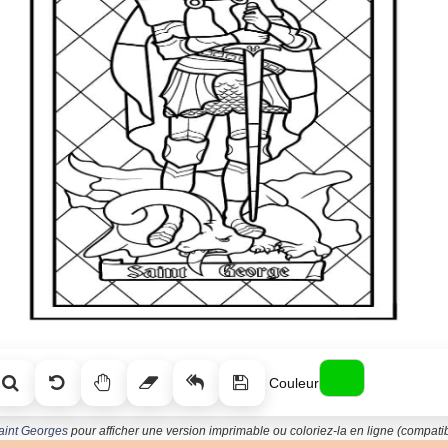
Couleur
Saint Georges
pour afficher une version imprimable ou coloriez-la en ligne (compatibl