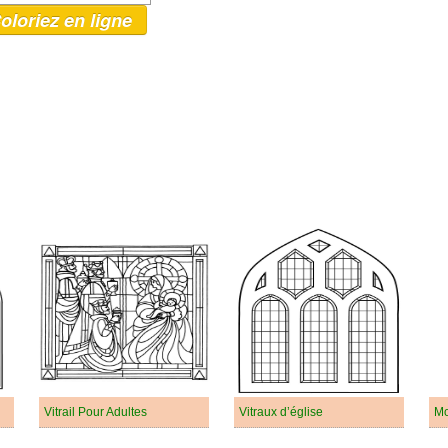
oloriez en ligne
Vitrail Pour Adultes
Vitraux d’église
Mo