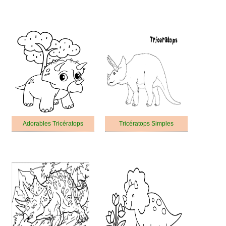
Adorables Tricératops
Tricératops Simples