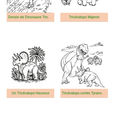
Dessin de Dinosaure Tricératops Gratuit
Tricératops Mignon
Un Tricératops Heureux
Tricératops contre Tyrannosaure