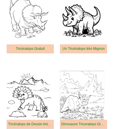
Tricératops Gratuit
Un Tricératops très Mignon
Tricératops de Dessin Animé
Dinosaure Triceratops Gratuit