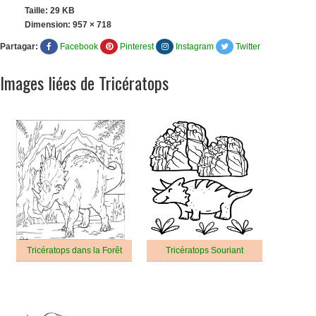
Taille: 29 KB
Dimension:
957 × 718
Partagar:
Facebook
Pinterest
Instagram
Twitter
Images liées de Tricératops
Tricératops dans la Forêt
Tricératops Souriant