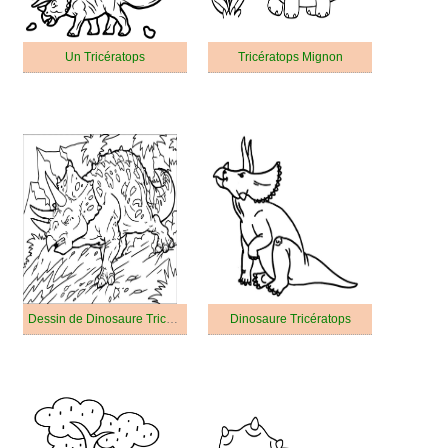
Un Tricératops
Tricératops Mignon
Dessin de Dinosaure Tricératops Gratuit
Dinosaure Tricératops