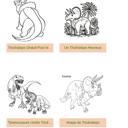
Tricératops Gratuit Pour les Enfants
Un Tricératops Heureux
Tyrannosaure contre Tricératops
Image de Tricératops