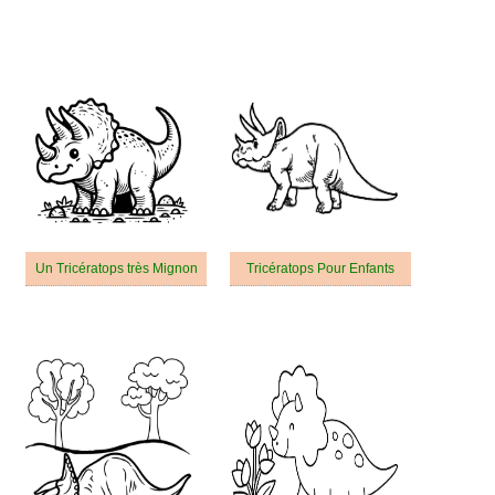
Un Tricératops très Mignon
Tricératops Pour Enfants