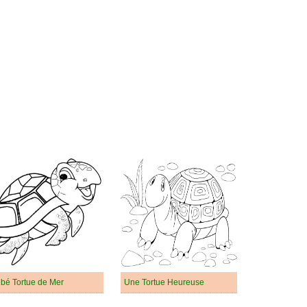
bé Tortue de Mer
Une Tortue Heureuse