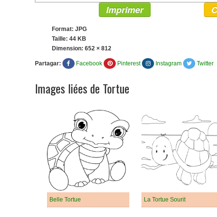
Imprimer
C
Format: JPG
Taille: 44 KB
Dimension:
652 × 812
Partagar:
Facebook
Pinterest
Instagram
Twitter
Images liées de Tortue
Belle Tortue
La Tortue Sourit