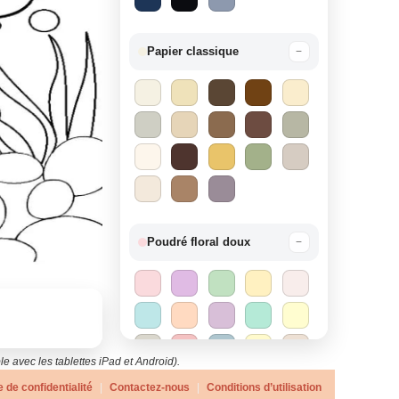
Papier classique
−
Poudré floral doux
−
e avec les tablettes iPad et Android).
e de confidentialité
|
Contactez-nous
|
Conditions d’utilisation